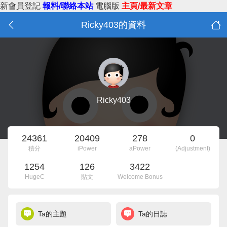
新會員登記
報料/聯絡本站
電腦版
主頁/最新文章
Ricky403的資料
Ricky403
24361
20409
278
0
積分
iPower
aPower
(Adjustment)
1254
126
3422
HugeC
貼文
Welcome Bonus
Ta的主題
Ta的日誌