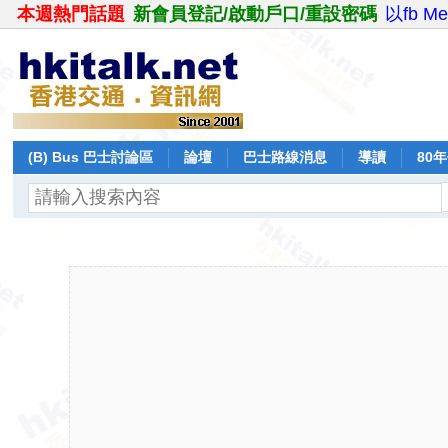
本週熱門話題
新會員登記/啟動戶口/重設密碼
以fb M
(B) Bus 巴士討論區
論壇
巴士路線消息
導讀
80
飛行報告
日誌
保留巴士
分享
記錄