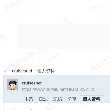
›
cruisesnet
›
個人資料
hk
cruisesnet
ita
https://www.hkitalk.net/HKiTalk2/?781
lk.
主題
日誌
記錄
分享
個人資料
ne
t