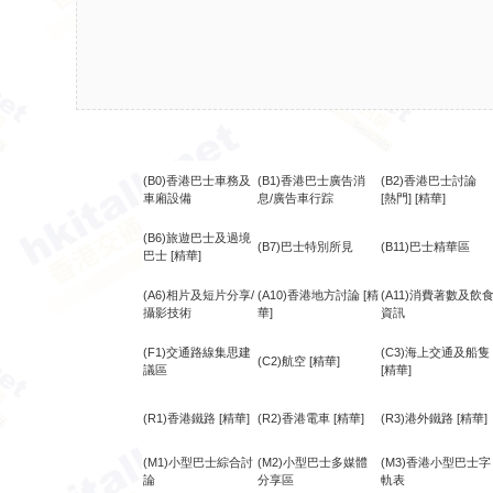
(B0)香港巴士車務及
(B1)香港巴士廣告消
(B2)香港巴士討論
車廂設備
息/廣告車行踪
[熱門]
[精華]
(B6)旅遊巴士及過境
(B7)巴士特別所見
(B11)巴士精華區
巴士
[精華]
(A6)相片及短片分享/
(A10)香港地方討論
[精
(A11)消費著數及飲
攝影技術
華]
資訊
(F1)交通路線集思建
(C3)海上交通及船隻
(C2)航空
[精華]
議區
[精華]
(R1)香港鐵路
[精華]
(R2)香港電車
[精華]
(R3)港外鐵路
[精華]
(M1)小型巴士綜合討
(M2)小型巴士多媒體
(M3)香港小型巴士字
論
分享區
軌表