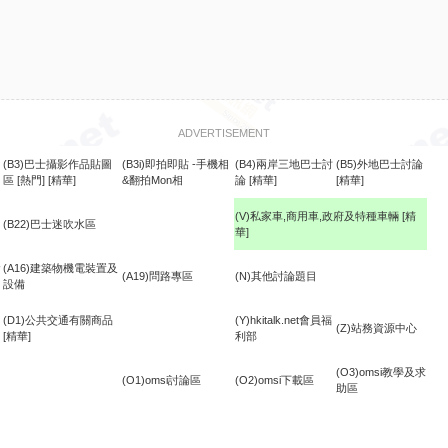
ADVERTISEMENT
(B3)巴士攝影作品貼圖
(B3i)即拍即貼 -手機相
(B4)兩岸三地巴士討
(B5)外地巴士討論
區
[熱門]
[精華]
&翻拍Mon相
論
[精華]
[精華]
(V)私家車,商用車,政府及特種車輛
[精
(B22)巴士迷吹水區
華]
食
(A16)建築物機電裝置及
(A19)問路專區
(N)其他討論題目
設備
(D1)公共交通有關商品
(Y)hkitalk.net會員福
(Z)站務資源中心
[精華]
利部
(O3)omsi教學及求
(O1)omsi討論區
(O2)omsi下載區
助區