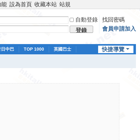
功能
設為首頁
收藏本站
站規
自動登錄
找回密碼
會員申請加入
登錄
快捷導覽
昔日中巴
TOP 1000
英國巴士
排行榜
日本鐵路