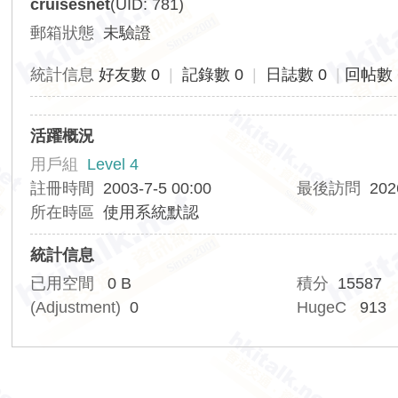
cruisesnet
(UID: 781)
香
郵箱狀態
未驗證
港
交
統計信息
好友數 0
|
記錄數 0
|
日誌數 0
|
回帖數 
通
資
活躍概況
訊
用戶組
Level 4
網
註冊時間
2003-7-5 00:00
最後訪問
202
所在時區
使用系統默認
統計信息
已用空間
0 B
積分
15587
(Adjustment)
0
HugeC
913