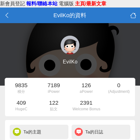
新會員登記
報料/聯絡本站
電腦版
主頁/最新文章
EvilKo的資料
EvilKo
9835
7189
126
0
積分
iPower
aPower
(Adjustment)
409
122
2391
HugeC
貼文
Welcome Bonus
Ta的主題
Ta的日誌