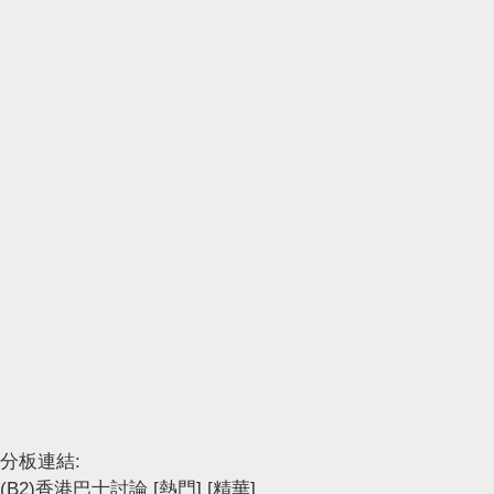
分板連結:
(B2)香港巴士討論
[熱門]
[精華]