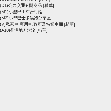
(D1)公共交通有關商品
[精華]
(M1)小型巴士綜合討論
(M2)小型巴士多媒體分享區
(V)私家車,商用車,政府及特種車輛
[精華]
(A10)香港地方討論
[精華]