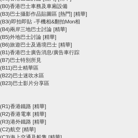
(B0)香港巴士車務及車廂設備
(B3)巴士攝影作品貼圖區
[熱門]
[精華]
(B3i)即拍即貼 -手機相&翻拍Mon相
(B4)兩岸三地巴士討論
[精華]
(B5)外地巴士討論
[精華]
(B6)旅遊巴士及過境巴士
[精華]
(B1)香港巴士廣告消息/廣告車行踪
(B7)巴士特別所見
(B11)巴士精華區
(B22)巴士迷吹水區
(B23)巴士影片分享區
(R1)香港鐵路
[精華]
(R2)香港電車
[精華]
(R3)港外鐵路
[精華]
(C2)航空
[精華]
(C3)海上交通及船隻
[精華]