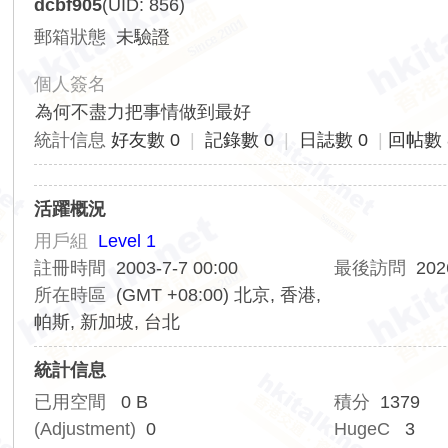
dcbf905
(UID: 856)
香
郵箱狀態
未驗證
港
交
個人簽名
通
為何不盡力把事情做到最好
資
統計信息
好友數 0
|
記錄數 0
|
日誌數 0
|
回帖數 
訊
網
活躍概況
用戶組
Level 1
註冊時間
2003-7-7 00:00
最後訪問
202
所在時區
(GMT +08:00) 北京, 香港,
帕斯, 新加坡, 台北
統計信息
已用空間
0 B
積分
1379
(Adjustment)
0
HugeC
3