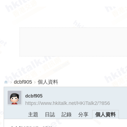
›
dcbf905
›
個人資料
hk
dcbf905
ita
https://www.hkitalk.net/HKiTalk2/?856
lk.
主題
日誌
記錄
分享
個人資料
ne
t