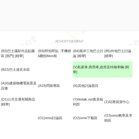
ADVERTISEMENT
(B3)巴士攝影作品貼圖
(B3i)即拍即貼 -手機相
(B4)兩岸三地巴士討
(B5)外地巴士討論
區
[熱門]
[精華]
&翻拍Mon相
論
[精華]
[精華]
(V)私家車,商用車,政府及特種車輛
[精
(B22)巴士迷吹水區
華]
食
(A16)建築物機電裝置及
(A19)問路專區
(N)其他討論題目
設備
(D1)公共交通有關商品
(Y)hkitalk.net會員福
(Z)站務資源中心
[精華]
利部
(O3)omsi教學及求
(O1)omsi討論區
(O2)omsi下載區
助區