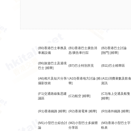
(B0)香港巴士車務及
(B1)香港巴士廣告消
(B2)香港巴士討論
車廂設備
息/廣告車行踪
[熱門]
[精華]
(B6)旅遊巴士及過境
(B7)巴士特別所見
(B11)巴士精華區
巴士
[精華]
(A6)相片及短片分享/
(A10)香港地方討論
[精
(A11)消費著數及飲
攝影技術
華]
資訊
(F1)交通路線集思建
(C3)海上交通及船隻
(C2)航空
[精華]
議區
[精華]
(R1)香港鐵路
[精華]
(R2)香港電車
[精華]
(R3)港外鐵路
[精華]
(M1)小型巴士綜合討
(M2)小型巴士多媒體
(M3)香港小型巴士字
論
分享區
軌表