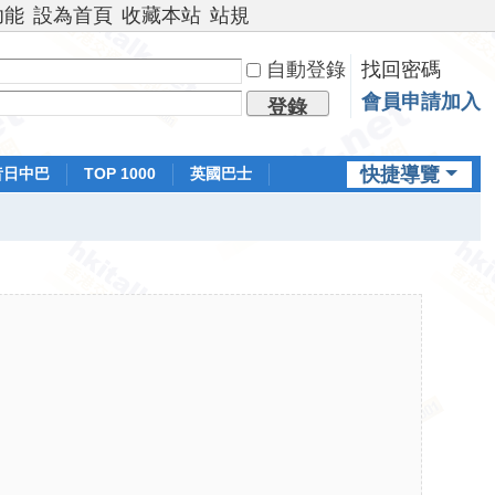
功能
設為首頁
收藏本站
站規
自動登錄
找回密碼
會員申請加入
登錄
快捷導覽
昔日中巴
TOP 1000
英國巴士
排行榜
日本鐵路