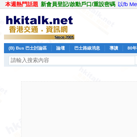
本週熱門話題
新會員登記/啟動戶口/重設密碼
以fb M
(B) Bus 巴士討論區
論壇
巴士路線消息
導讀
80
飛行報告
日誌
保留巴士
分享
記錄