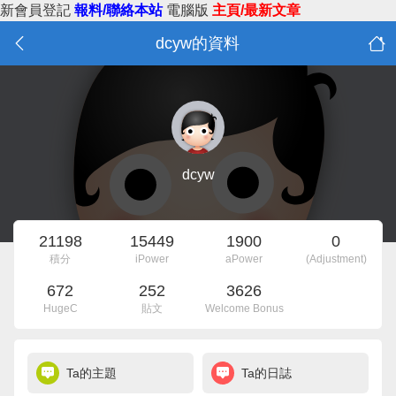
新會員登記
報料/聯絡本站
電腦版
主頁/最新文章
dcyw的資料
dcyw
21198
15449
1900
0
積分
iPower
aPower
(Adjustment)
672
252
3626
HugeC
貼文
Welcome Bonus
Ta的主題
Ta的日誌