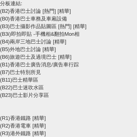
分板連結:
(B2)香港巴士討論
[熱門]
[精華]
(B0)香港巴士車務及車廂設備
(B3)巴士攝影作品貼圖區
[熱門]
[精華]
(B3i)即拍即貼 -手機相&翻拍Mon相
(B4)兩岸三地巴士討論
[精華]
(B5)外地巴士討論
[精華]
(B6)旅遊巴士及過境巴士
[精華]
(B1)香港巴士廣告消息/廣告車行踪
(B7)巴士特別所見
(B11)巴士精華區
(B22)巴士迷吹水區
(B23)巴士影片分享區
(R1)香港鐵路
[精華]
(R2)香港電車
[精華]
(R3)港外鐵路
[精華]