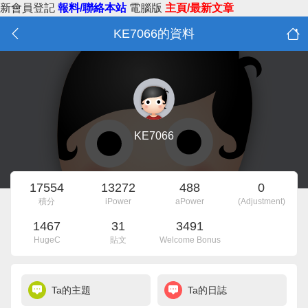
新會員登記
報料/聯絡本站
電腦版
主頁/最新文章
KE7066的資料
KE7066
17554
13272
488
0
積分
iPower
aPower
(Adjustment)
1467
31
3491
HugeC
貼文
Welcome Bonus
Ta的主題
Ta的日誌