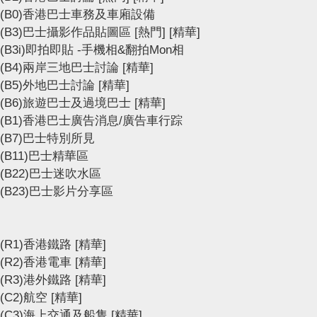
(B0)香港巴士車務及車廂設備
(B3)巴士攝影作品貼圖區
[熱門]
[精華]
(B3i)即拍即貼 -手機相&翻拍Mon相
(B4)兩岸三地巴士討論
[精華]
(B5)外地巴士討論
[精華]
(B6)旅遊巴士及過境巴士
[精華]
(B1)香港巴士廣告消息/廣告車行踪
(B7)巴士特別所見
(B11)巴士精華區
(B22)巴士迷吹水區
(B23)巴士影片分享區
(R1)香港鐵路
[精華]
(R2)香港電車
[精華]
(R3)港外鐵路
[精華]
(C2)航空
[精華]
(C3)海上交通及船隻
[精華]