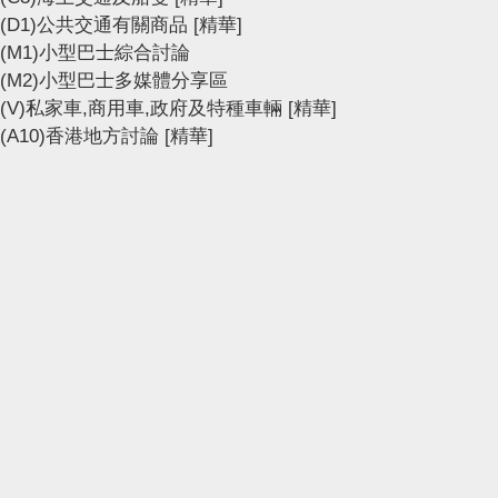
(D1)公共交通有關商品
[精華]
(M1)小型巴士綜合討論
(M2)小型巴士多媒體分享區
(V)私家車,商用車,政府及特種車輛
[精華]
(A10)香港地方討論
[精華]