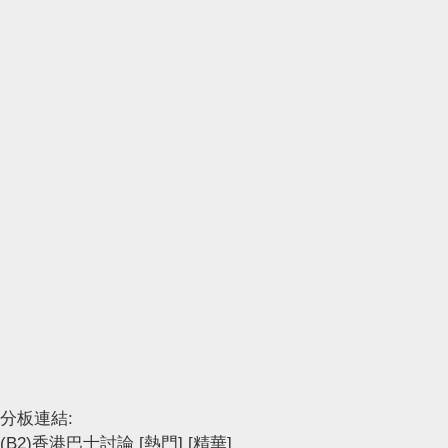
分板連結:
(B2)香港巴士討論
[熱門]
[精華]