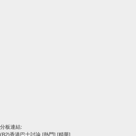
分板連結:
(B2)香港巴士討論
[熱門]
[精華]