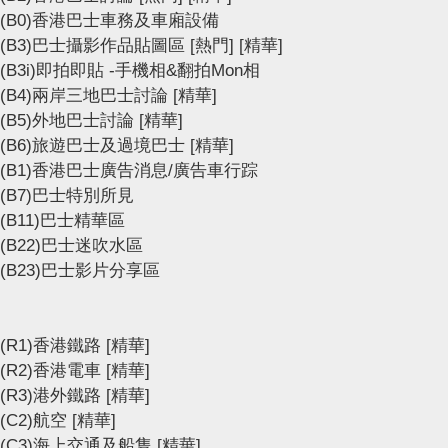
(B0)香港巴士車務及車廂設備
(B3)巴士攝影作品貼圖區
[熱門]
[精華]
(B3i)即拍即貼 -手機相&翻拍Mon相
(B4)兩岸三地巴士討論
[精華]
(B5)外地巴士討論
[精華]
(B6)旅遊巴士及過境巴士
[精華]
(B1)香港巴士廣告消息/廣告車行踪
(B7)巴士特別所見
(B11)巴士精華區
(B22)巴士迷吹水區
(B23)巴士影片分享區
(R1)香港鐵路
[精華]
(R2)香港電車
[精華]
(R3)港外鐵路
[精華]
(C2)航空
[精華]
(C3)海上交通及船隻
[精華]