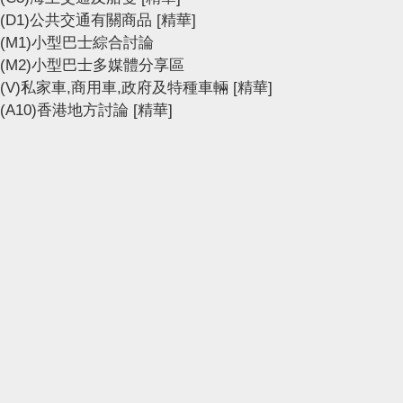
(D1)公共交通有關商品
[精華]
(M1)小型巴士綜合討論
(M2)小型巴士多媒體分享區
(V)私家車,商用車,政府及特種車輛
[精華]
(A10)香港地方討論
[精華]