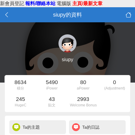
新會員登記
報料/聯絡本站
電腦版
主頁/最新文章
siupy的資料
siupy
8634
5490
80
0
積分
iPower
aPower
(Adjustment)
245
43
2993
HugeC
貼文
Welcome Bonus
Ta的主題
Ta的日誌