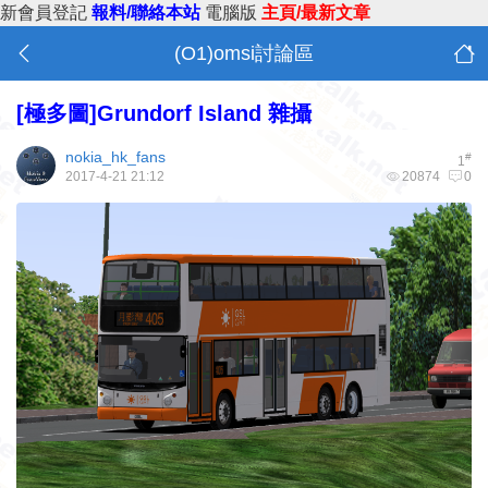
新會員登記
報料/聯絡本站
電腦版
主頁/最新文章
(O1)omsi討論區
[極多圖]Grundorf Island 雜攝
nokia_hk_fans
#
1
2017-4-21 21:12
20874
0