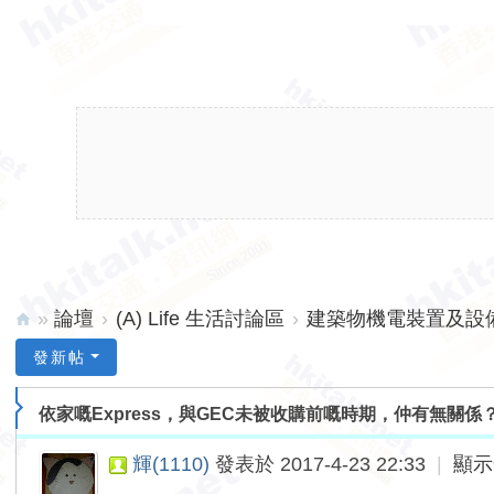
»
論壇
›
(A) Life 生活討論區
›
建築物機電裝置及設備 
hk
發新帖
ita
依家嘅Express，與GEC未被收購前嘅時期，仲有無關係
lk.
ne
輝(1110)
發表於 2017-4-23 22:33
|
顯示
t