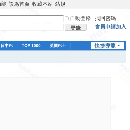
功能
設為首頁
收藏本站
站規
自動登錄
找回密碼
會員申請加入
登錄
快捷導覽
昔日中巴
TOP 1000
英國巴士
排行榜
日本鐵路