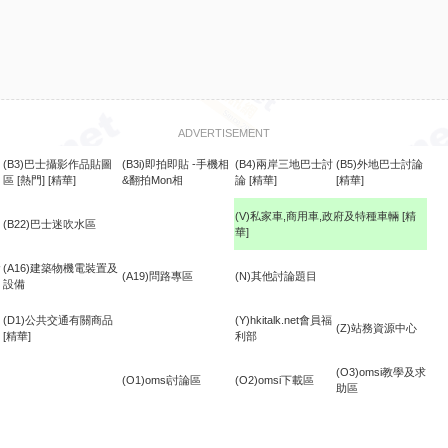
ADVERTISEMENT
(B3)巴士攝影作品貼圖
(B3i)即拍即貼 -手機相
(B4)兩岸三地巴士討
(B5)外地巴士討論
區
[熱門]
[精華]
&翻拍Mon相
論
[精華]
[精華]
(V)私家車,商用車,政府及特種車輛
[精
(B22)巴士迷吹水區
華]
食
(A16)建築物機電裝置及
(A19)問路專區
(N)其他討論題目
設備
(D1)公共交通有關商品
(Y)hkitalk.net會員福
(Z)站務資源中心
[精華]
利部
(O3)omsi教學及求
(O1)omsi討論區
(O2)omsi下載區
助區