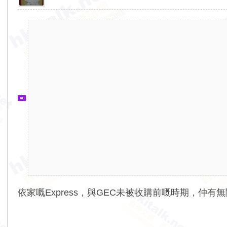
香
港
交
通
資
訊
網
依家嘅Express，與GEC未被收購前嘅時期，仲有