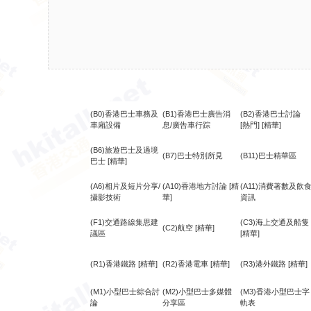
(B0)香港巴士車務及
(B1)香港巴士廣告消
(B2)香港巴士討論
車廂設備
息/廣告車行踪
[熱門]
[精華]
(B6)旅遊巴士及過境
(B7)巴士特別所見
(B11)巴士精華區
巴士
[精華]
(A6)相片及短片分享/
(A10)香港地方討論
[精
(A11)消費著數及飲
攝影技術
華]
資訊
(F1)交通路線集思建
(C3)海上交通及船隻
(C2)航空
[精華]
議區
[精華]
(R1)香港鐵路
[精華]
(R2)香港電車
[精華]
(R3)港外鐵路
[精華]
(M1)小型巴士綜合討
(M2)小型巴士多媒體
(M3)香港小型巴士字
論
分享區
軌表