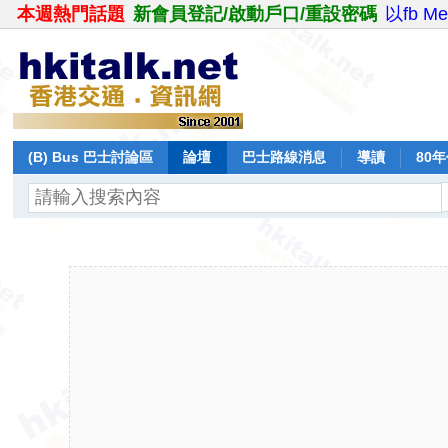
本週熱門話題
新會員登記/啟動戶口/重設密碼
以fb M
(B) Bus 巴士討論區
論壇
巴士路線消息
導讀
80
飛行報告
日誌
保留巴士
分享
記錄