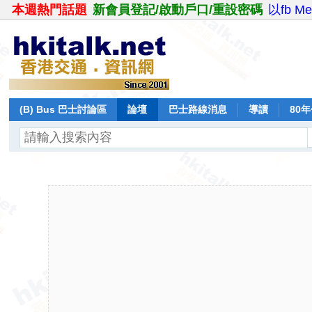
本週熱門話題
新會員登記/啟動戶口/重設密碼
以fb M
(B) Bus 巴士討論區
論壇
巴士路線消息
導讀
80
飛行報告
日誌
保留巴士
分享
記錄