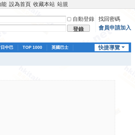
功能
設為首頁
收藏本站
站規
自動登錄
找回密碼
會員申請加入
登錄
快捷導覽
昔日中巴
TOP 1000
英國巴士
排行榜
日本鐵路