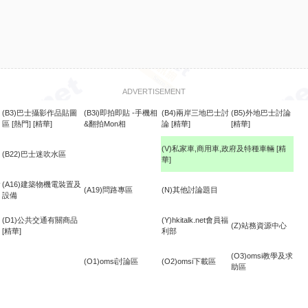
ADVERTISEMENT
(B3)巴士攝影作品貼圖
(B3i)即拍即貼 -手機相
(B4)兩岸三地巴士討
(B5)外地巴士討論
區
[熱門]
[精華]
&翻拍Mon相
論
[精華]
[精華]
(V)私家車,商用車,政府及特種車輛
[精
(B22)巴士迷吹水區
華]
食
(A16)建築物機電裝置及
(A19)問路專區
(N)其他討論題目
設備
(D1)公共交通有關商品
(Y)hkitalk.net會員福
(Z)站務資源中心
[精華]
利部
(O3)omsi教學及求
(O1)omsi討論區
(O2)omsi下載區
助區