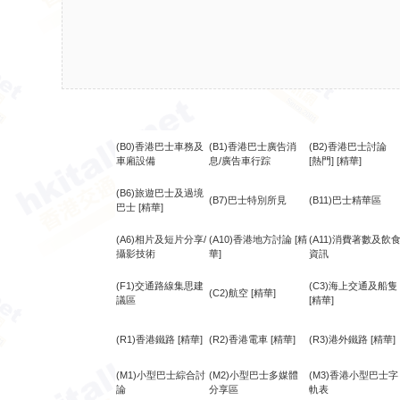
(B0)香港巴士車務及
(B1)香港巴士廣告消
(B2)香港巴士討論
車廂設備
息/廣告車行踪
[熱門]
[精華]
(B6)旅遊巴士及過境
(B7)巴士特別所見
(B11)巴士精華區
巴士
[精華]
(A6)相片及短片分享/
(A10)香港地方討論
[精
(A11)消費著數及飲
攝影技術
華]
資訊
(F1)交通路線集思建
(C3)海上交通及船隻
(C2)航空
[精華]
議區
[精華]
(R1)香港鐵路
[精華]
(R2)香港電車
[精華]
(R3)港外鐵路
[精華]
(M1)小型巴士綜合討
(M2)小型巴士多媒體
(M3)香港小型巴士字
論
分享區
軌表