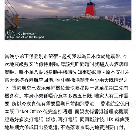
當晚小弟正係登別市留宿 - 起初我以為日本位於地震帶, 今
次地震級數又唔係特別強, 應該無咩問題咁就翻入去酒店瞓
覺啦。
唯小弟八點起身睇手機時先知事態嚴重 -
原本
安排左
當天
乘搭
香港航空回
港, 唯
札幌
機場
關閉
至少
兩天既
情況
之
下,
香港
航空已
表示
候補
機位
最快要
星期一
甚至
星期二先有
機會有。
本身小弟係唔介意等多四五日既, 唯
家人有
工作
需
要, 所以今次真係有需要星期日前翻到香港。 香港航空係日
本既 Ticket Office 係完全打唔通, 而親友係香港辦理改機票
經過好多次打電話, 斷線, 再打電話, 同再斷線後, HX 就俾我
地星期六係成田出發返港, 不過落東京既交通費則要自付。