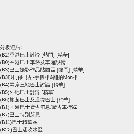
分板連結:
(B2)香港巴士討論
[熱門]
[精華]
(B0)香港巴士車務及車廂設備
(B3)巴士攝影作品貼圖區
[熱門]
[精華]
(B3i)即拍即貼 -手機相&翻拍Mon相
(B4)兩岸三地巴士討論
[精華]
(B5)外地巴士討論
[精華]
(B6)旅遊巴士及過境巴士
[精華]
(B1)香港巴士廣告消息/廣告車行踪
(B7)巴士特別所見
(B11)巴士精華區
(B22)巴士迷吹水區