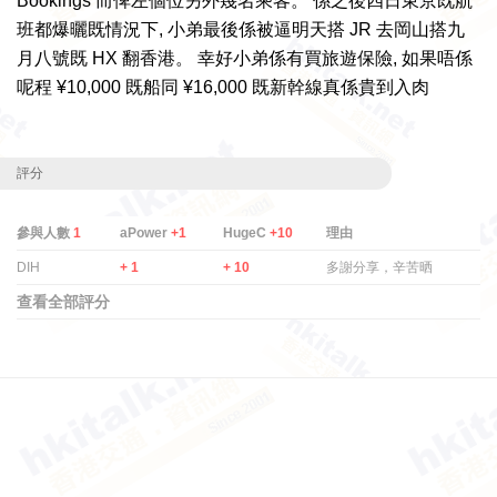
Bookings 而俾左個位另外幾名乘客。 係之後四日東京既航
班都爆曬既情況下, 小弟最後係被逼明天搭 JR 去岡山搭九
月八號既 HX 翻香港。 幸好小弟係有買旅遊保險, 如果唔係
呢程 ¥10,000 既船同 ¥16,000 既新幹線真係貴到入肉
評分
參與人數
1
aPower
+1
HugeC
+10
理由
DIH
+ 1
+ 10
多謝分享，辛苦晒
查看全部評分