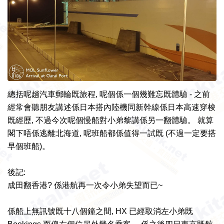
總括
呢趟
汽車
郵輪既旅程,
呢個係
一個幾
難忘
既
體驗 -
之前
經常會聽
朋友講述
係
日本搭
內陸機同
新幹線係
日本
高速
穿梭
既
經歷,
不過
今次呢個
慢船對小弟黎講係另一翻體驗。
就算
閣下唔係
逃離
北海道, 呢班船
都係
值得一試既 (
不過
一定要搭
早個班船)。
後記:
成田翻香港? 係港航再一次令小弟失望而已~
係船上無訊號既十八個鐘之間, HX 已經取消左小弟既