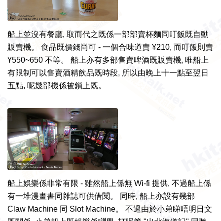
船上並沒有餐廳, 取而代之既係一部部賣杯麵同叮飯既自動
販賣機。 食品既價錢尚可 - 一個合味道賣 ¥210, 而叮飯則賣
¥550~650 不等。 船上亦有多部售賣啤酒既販賣機, 唯船上
有限制可以售賣酒精飲品既時段, 所以由晚上十一點至翌日
五點, 呢幾部機係被鎖上既。
船上娛樂係非常有限 - 雖然船上係無 Wi-fi 提供, 不過船上係
有一堆漫畫書同雜誌可供借閱。 同時, 船上亦設有幾部
Claw Machine 同 Slot Machine。 不過由於小弟睇唔明日文