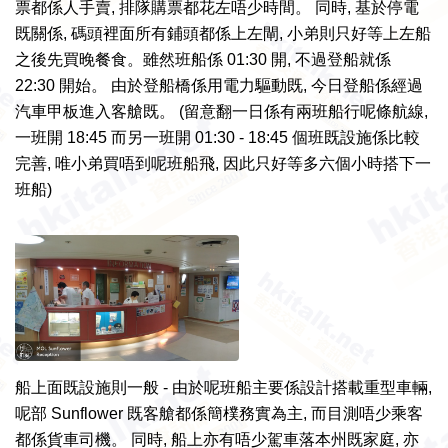
票都係人手賣, 排隊購票都花左唔少時間。 同時, 基於停電
既關係, 碼頭裡面所有鋪頭都係上左閘, 小弟則只好等上左船
之後先買晚餐食。
雖然班船係 01:30 開, 不過登船就係
22:30 開始。 由於登船橋係用電力驅動既, 今日登船係經過
汽車甲板進入客艙既。 (
留意翻
一日係有
兩班船行呢條航線,
一班開 18:45 而另
一班開 01:30 - 18:45 個班既
設施係
比較
完善, 唯
小弟買唔到
呢班船飛,
因此
只好等多六個
小時搭下
一
班船)
船上面既設施則一般 - 由於呢班船主要係設計搭載重型車輛,
呢部 Sunflower 既客艙都係簡樸務實為主, 而目測唔少乘客
都係貨車司機。 同時, 船上亦有唔少駕車落本州既家庭, 亦