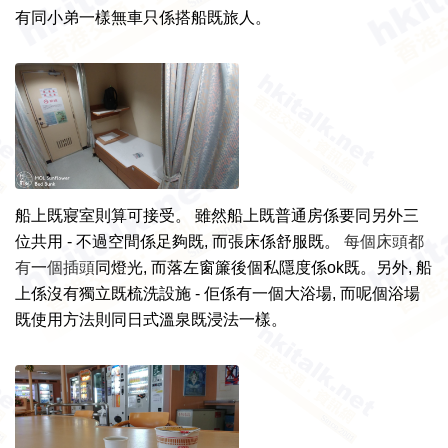
有同小弟一樣無車只係搭船既旅人。
船上既寢室則算可接受。 雖然船上既普通房係要同另外三
位共用 - 不過空間係足夠既, 而張床係舒服既。
每個床頭都
有
一
個插頭
同燈光, 而落左
窗簾後個
私隱度係ok既。另外, 船
上係沒有獨立既梳洗設施 - 佢係有一個大浴場, 而呢個浴場
既使用方法則同日式溫泉既浸法一樣。