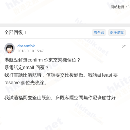
回帖數目：
1
全部回復
看全部
倒序瀏覽
1
dreamfok
#
2
2018-9-10 15:47
港航點解無confirm 你東京幫機個位？
系電話定email 回覆？
我打電話比港航時，佢話要交比後勤做。我話at least 要
reserve 個位先收線。
我試過福岡去釜山既船。床既私隱空間無你尼班船甘好