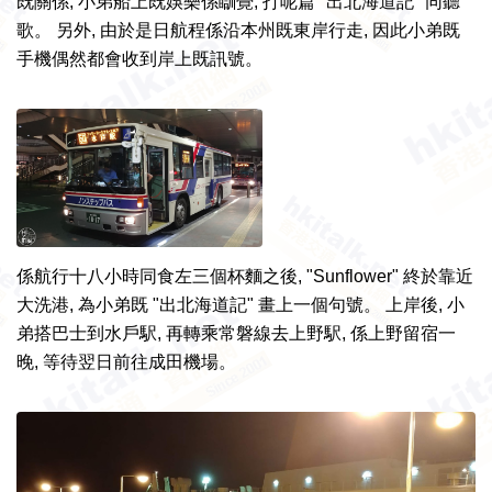
既關係, 小弟船上既娛樂係瞓覺, 打呢篇 "出北海道記" 同聽
歌。
另外,
由於
是日
航程係沿
本州既
東岸
行走,
因此
小弟既
手機
偶然都會
收到
岸上既
訊號。
係
航行
十八小時同食左三個杯麵之後, "Sunflower"
終於
靠近
大洗港, 為
小弟
既 "出
北海道記"
畫上
一個
句號。 上岸後,
小
弟搭
巴士
到
水戶駅, 再轉乘常磐線去
上野駅, 係
上野
留宿
一
晚,
等待
翌日
前往
成田
機場。