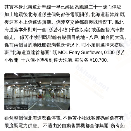
其實
本身
北海道
新幹線
一早
已經
因為
颱風
二十一號而
停駛,
加上
地震後
北海道係
整個島都
停電既
關係, 北海道新幹線 既
復運
基本上係
遙遙
無期。
係陸空交通都癱瘓既情況下, 係北
海道落本州則剩一個: 係苫小牧 (千歲以南) 或函館搭汽車郵
輪走。 係苫小牧開既郵輪有幾個目的地 - 八戶, 仙台同大洗 ,
係前兩個目的地既船都滿曬既情況下, 咁小弟則選擇乘搭呢
班 "北海道直達首都圈" 既 MOL Ferry Sunflower, 0130
係苫
小牧開, 十八個小時後到達大洗港, 每位各 ¥10,700。
雖然整個個北海道都係停電, 不過苫小牧既客運碼頭係有有
限度既電力供應。 不過由於自動售票機都全部無開, 所有船