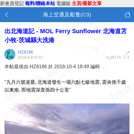
新會員登記
報料/聯絡本站
電腦版
主頁/最新文章
海上交通及船隻(C3)
出北海道記 - MOL Ferry Sunflower 北海道苫
小牧-茨城縣大洗港
HZ8186
#
1
2018-9-8 01:57
26173
1
本帖最後由 HZ8186 於 2018-10-4 18:48 編輯
"
九月六號
凌晨, 北海道發生一場六點七級地震, 震央係千歲
以東南, 而地震深度係四十公里"