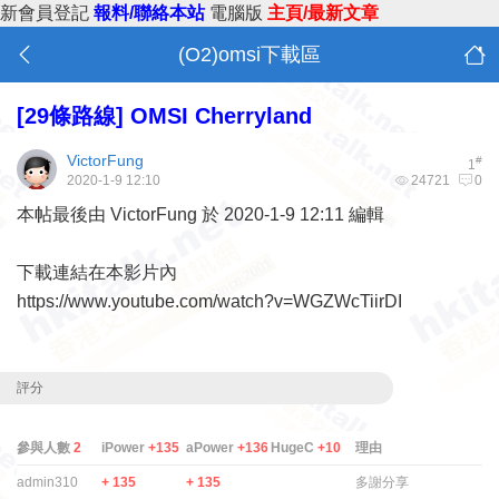
新會員登記
報料/聯絡本站
電腦版
主頁/最新文章
(O2)omsi下載區
[29條路線] OMSI Cherryland
VictorFung
#
1
2020-1-9 12:10
24721
0
本帖最後由 VictorFung 於 2020-1-9 12:11 編輯
下載連結在本影片內
https://www.youtube.com/watch?v=WGZWcTiirDI
評分
參與人數
2
iPower
+135
aPower
+136
HugeC
+10
理由
admin310
+ 135
+ 135
多謝分享