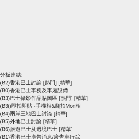
分板連結:
(B2)香港巴士討論
[熱門]
[精華]
(B0)香港巴士車務及車廂設備
(B3)巴士攝影作品貼圖區
[熱門]
[精華]
(B3i)即拍即貼 -手機相&翻拍Mon相
(B4)兩岸三地巴士討論
[精華]
(B5)外地巴士討論
[精華]
(B6)旅遊巴士及過境巴士
[精華]
(B1)香港巴士廣告消息/廣告車行踪