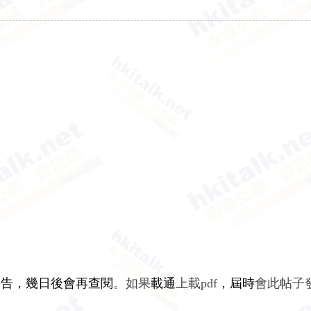
公告
，幾日後會再查閱
。如果
載通
上載pdf
，
屆時
會此帖子