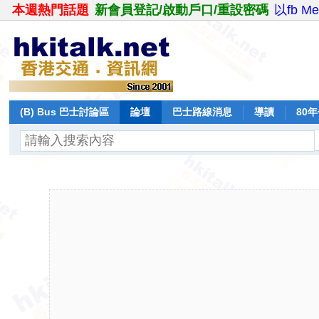
本週熱門話題
新會員登記/啟動戶口/重設密碼
以fb M
(B) Bus 巴士討論區
論壇
巴士路線消息
導讀
80
飛行報告
日誌
保留巴士
分享
記錄