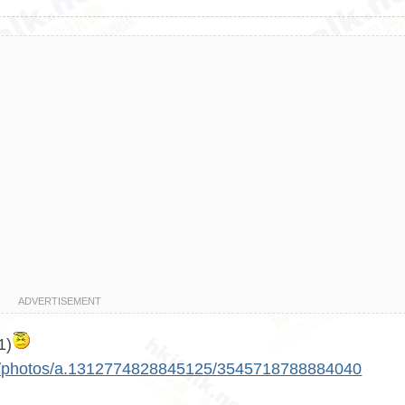
ADVERTISEMENT
1)
ed/photos/a.1312774828845125/3545718788884040