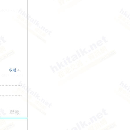
收起
舉報