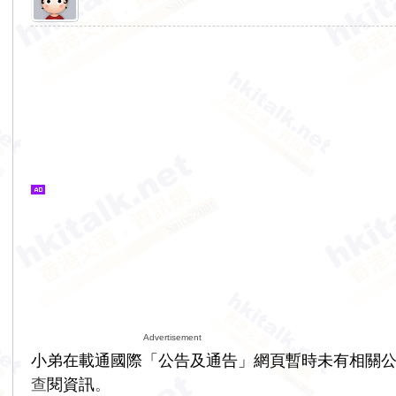
Advertisement
小弟在載通國際「
公告及通告
」網頁
暫時未有相關
查
閱
資訊
。