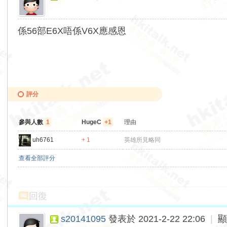
係56部E6X唔係V6X應感恩
評分
參與人數
1
HugeC
+1
理由
uh6761
+ 1
英雄所見略同
查看全部評分
回復
s20141095
發表於 2021-2-22 22:06
|