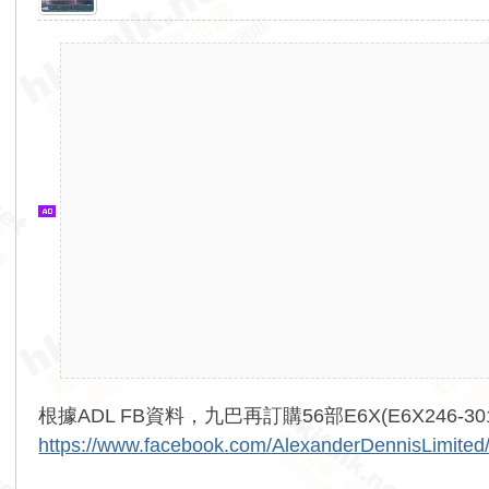
香
港
交
通
資
訊
網
根據ADL FB資料，九巴再訂購56部E6X(E6X246-30
https://www.facebook.com/AlexanderDennisLimit