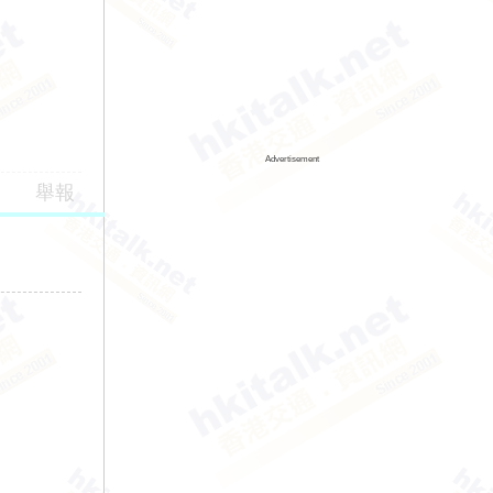
Advertisement
舉報
。