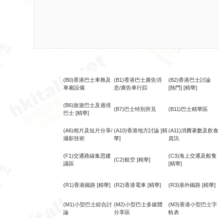
(B0)香港巴士車務及
(B1)香港巴士廣告消
(B2)香港巴士討論
車廂設備
息/廣告車行踪
[熱門]
[精華]
(B6)旅遊巴士及過境
(B7)巴士特別所見
(B11)巴士精華區
巴士
[精華]
(A6)相片及短片分享/
(A10)香港地方討論
[精
(A11)消費著數及飲
攝影技術
華]
資訊
(F1)交通路線集思建
(C3)海上交通及船隻
(C2)航空
[精華]
議區
[精華]
(R1)香港鐵路
[精華]
(R2)香港電車
[精華]
(R3)港外鐵路
[精華]
(M1)小型巴士綜合討
(M2)小型巴士多媒體
(M3)香港小型巴士字
論
分享區
軌表