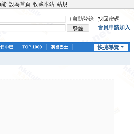
功能
設為首頁
收藏本站
站規
自動登錄
找回密碼
會員申請加入
登錄
快捷導覽
昔日中巴
TOP 1000
英國巴士
排行榜
日本鐵路