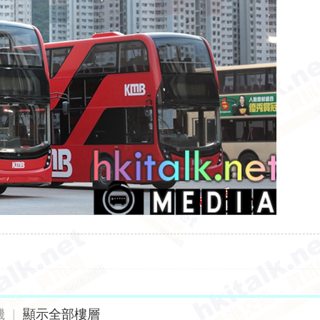
機
|
顯示全部樓層