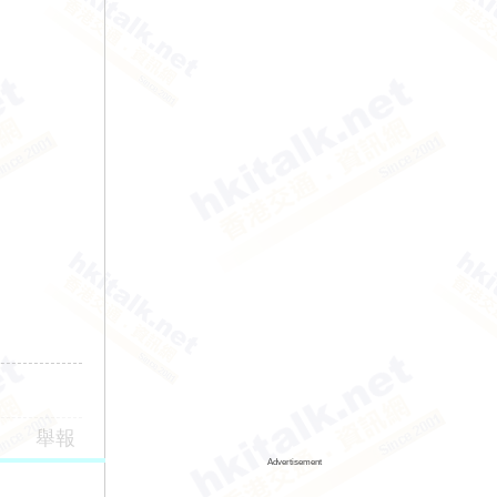
舉報
Advertisement