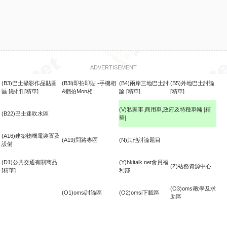
ADVERTISEMENT
(B3)巴士攝影作品貼圖
(B3i)即拍即貼 -手機相
(B4)兩岸三地巴士討
(B5)外地巴士討論
區
[熱門]
[精華]
&翻拍Mon相
論
[精華]
[精華]
(V)私家車,商用車,政府及特種車輛
[精
(B22)巴士迷吹水區
華]
食
(A16)建築物機電裝置及
(A19)問路專區
(N)其他討論題目
設備
(D1)公共交通有關商品
(Y)hkitalk.net會員福
(Z)站務資源中心
[精華]
利部
(O3)omsi教學及求
(O1)omsi討論區
(O2)omsi下載區
助區