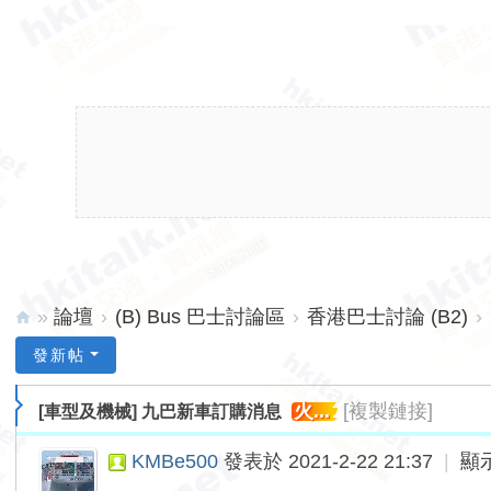
»
論壇
›
(B) Bus 巴士討論區
›
香港巴士討論 (B2)
›
hk
發新帖
ita
火...
[複製鏈接]
[車型及機械]
九巴新車訂購消息
lk.
ne
KMBe500
發表於 2021-2-22 21:37
|
顯
t