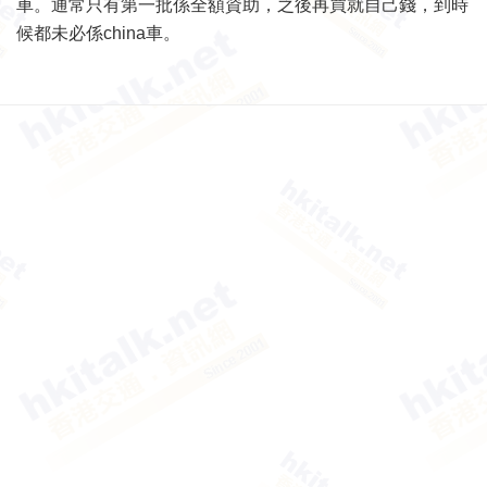
車。通常只有第一批係全額資助，之後再買就自己錢，到時
候都未必係china車。