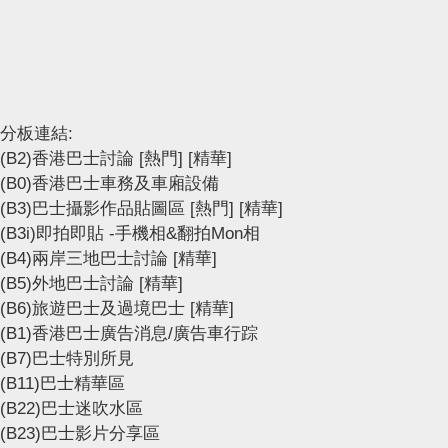
分板連結:
(B2)香港巴士討論
[熱門]
[精華]
(B0)香港巴士車務及車廂設備
(B3)巴士攝影作品貼圖區
[熱門]
[精華]
(B3i)即拍即貼 -手機相&翻拍Mon相
(B4)兩岸三地巴士討論
[精華]
(B5)外地巴士討論
[精華]
(B6)旅遊巴士及過境巴士
[精華]
(B1)香港巴士廣告消息/廣告車行踪
(B7)巴士特別所見
(B11)巴士精華區
(B22)巴士迷吹水區
(B23)巴士影片分享區