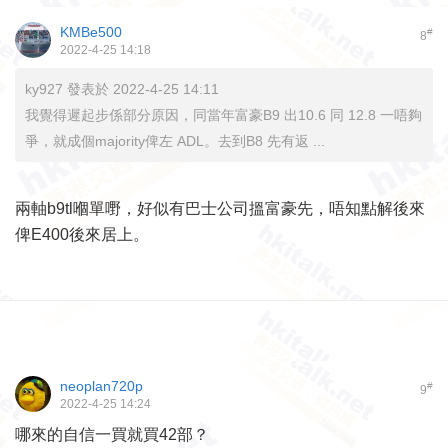
KMBe500
#
8
2022-4-25 14:18
ky927 發表於 2022-4-25 14:11
我覺得遲起步係部分原因，同當年富豪B9 出10.6 同 12.8 一唔夠
爭，就成個majority俾左 ADL。去到B8 先有返 ...
兩軸b9tl嗰單嘢，好似有巴士公司搵富豪先，唔知點解後來
俾E400後來居上。
neoplan720p
#
9
2022-4-25 14:24
哪來的自信一買就買42部？