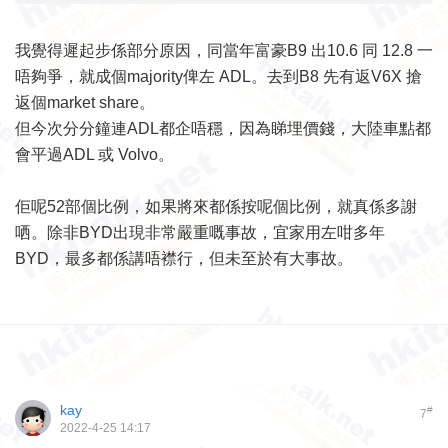
我覺得遲起步係部分原因，同當年富豪B9 出10.6 同 12.8 一
唔夠爭，就成個majority俾左 ADL。去到B8 先有返V6X 搶
返個market share。
但今次分分鐘連ADL都企唔穩，因為睇埋價錢，大陸車點都
會平過ADL 或 Volvo。
佢呢52部個比例，如果將來都係按呢個比例，就真係多謝
哂。除非BYD出現非常嚴重嘅事故，宜家用左咁多年
BYD，最多都係講唔襟行，但未至於有大事故。
kay
#
7
2022-4-25 14:17