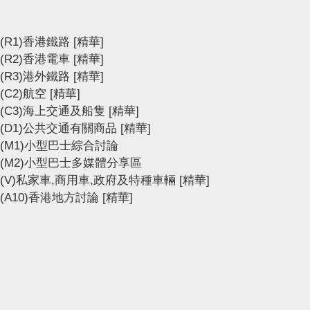
(R1)香港鐵路
[精華]
(R2)香港電車
[精華]
(R3)港外鐵路
[精華]
(C2)航空
[精華]
(C3)海上交通及船隻
[精華]
(D1)公共交通有關商品
[精華]
(M1)小型巴士綜合討論
(M2)小型巴士多媒體分享區
(V)私家車,商用車,政府及特種車輛
[精華]
(A10)香港地方討論
[精華]