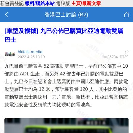
新會員登記
報料/聯絡本站
電腦版
主頁/最新文章
香港巴士討論 (B2)
[車型及機械]
九巴公佈已購買比亞迪電動雙層
巴士
hkitalk.media
#
1
2022-4-25 13:19
25234
39
九巴目前已購置共 52 部電動雙層巴士，早前已公佈其中 10
部將由 ADL 生產，而另外 42 部去年已訂購的電動雙層巴
士，九巴今日在記者會上透露將由中國比亞迪供應。兩款電
動雙層巴士均為 12 米，預計載客量 120 人，其中比亞迪的
電動雙層巴士將採用「刀片電池」新技術，比亞迪曾宣稱該
款電池安全性及續航力均比現時的電池高。