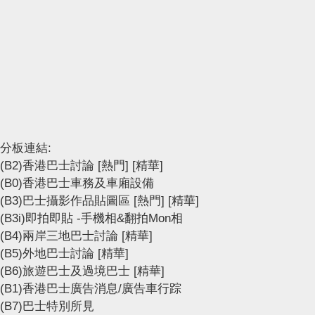
分板連結:
(B2)香港巴士討論
[熱門]
[精華]
(B0)香港巴士車務及車廂設備
(B3)巴士攝影作品貼圖區
[熱門]
[精華]
(B3i)即拍即貼 -手機相&翻拍Mon相
(B4)兩岸三地巴士討論
[精華]
(B5)外地巴士討論
[精華]
(B6)旅遊巴士及過境巴士
[精華]
(B1)香港巴士廣告消息/廣告車行踪
(B7)巴士特別所見