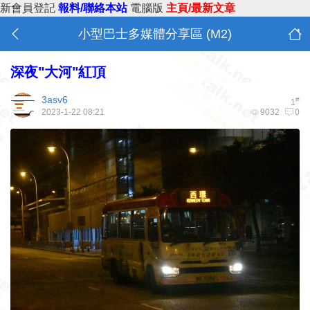
新會員登記
報料/聯絡本站
電腦版
主頁/最新文章
小型巴士多媒體分享區 (M2)
深夜"大河"紅頂
3asv6
#
1
2023-1-22 08:21
9032
0