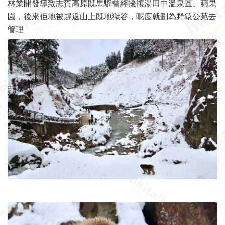
林業開發導致志賀高原既馬騮曾經擾攘湯田中溫泉區、蘋果
園，後來佢地被趕返山上既地獄谷，呢度就劃為野猿公苑去
管理