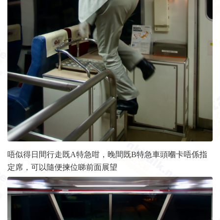
唔似得日間行走既A特急咁，晚間既B特急車頭嗰卡唔係指
定席，可以隨便揀位睇前面展望