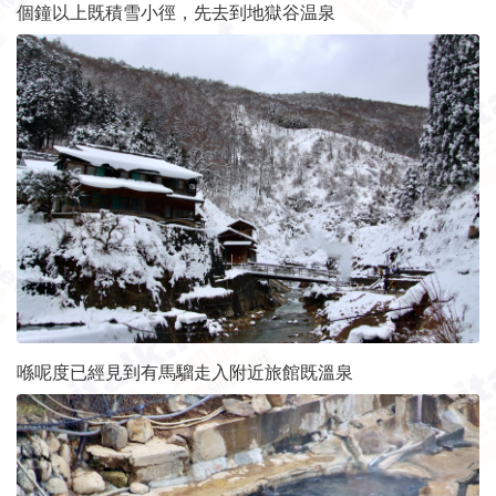
個鐘以上既積雪小徑，先去到地獄谷温泉
喺呢度已經見到有馬騮走入附近旅館既溫泉