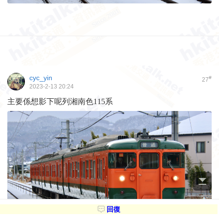
cyc_yin
#
27
2023-2-13 20:24
主要係想影下呢列湘南色115系
回復