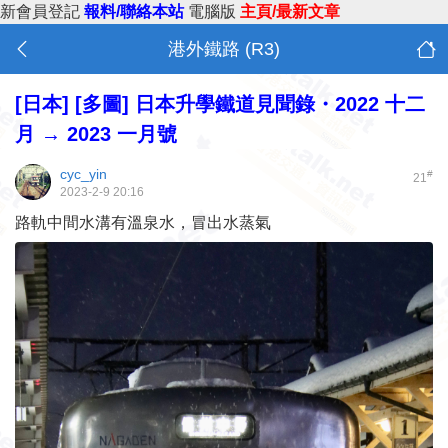
新會員登記
報料/聯絡本站
電腦版
主頁/最新文章
港外鐵路 (R3)
[日本]
[多圖] 日本升學鐵道見聞錄・2022 十二
月 → 2023 一月號
cyc_yin
#
21
2023-2-9 20:16
路軌中間水溝有溫泉水，冒出水蒸氣