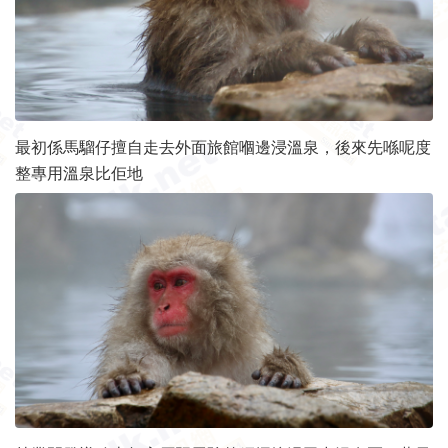
最初係馬騮仔擅自走去外面旅館嗰邊浸溫泉，後來先喺呢度
整專用溫泉比佢地