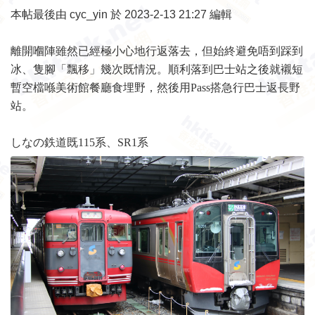
本帖最後由 cyc_yin 於 2023-2-13 21:27 編輯
離開嗰陣雖然已經極小心地行返落去，但始終避免唔到踩到
冰、隻腳「飄移」幾次既情況。順利落到巴士站之後就襯短
暫空檔喺美術館餐廳食埋野，然後用Pass搭急行巴士返長野
站。
しなの鉄道既115系、SR1系