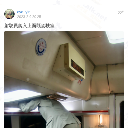
cyc_yin
#
22
2023-2-9 20:25
駕駛員爬入上面既駕駛室