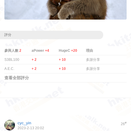
評分
參與人數
2
aPower
+4
HugeC
+20
理由
S3BL100
+ 2
+ 10
多謝分享
A.E.C.
+ 2
+ 10
多謝分享
查看全部評分
cyc_yin
#
26
2023-2-13 20:02