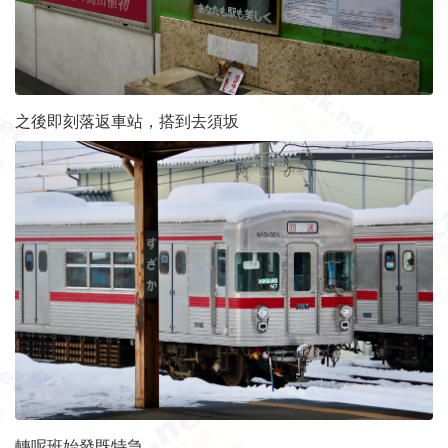
之後即刻落返車站，搭到去須坂
轉呢班始發既特急