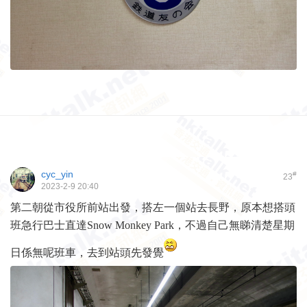
cyc_yin
#
23
2023-2-9 20:40
第二朝從市役所前站出發，搭左一個站去長野，原本想搭頭
班急行巴士直達Snow Monkey Park，不過自己無睇清楚星期
日係無呢班車，去到站頭先發覺