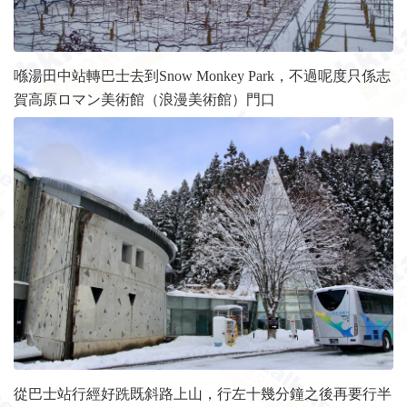
喺湯田中站轉巴士去到Snow Monkey Park，不過呢度只係志
賀高原ロマン美術館（浪漫美術館）門口
從巴士站行經好跣既斜路上山，行左十幾分鐘之後再要行半