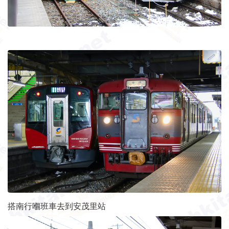
搭南行嗰班車去到安茂里站