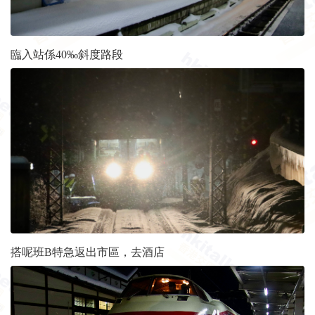
臨入站係40‰斜度路段
搭呢班B特急返出市區，去酒店