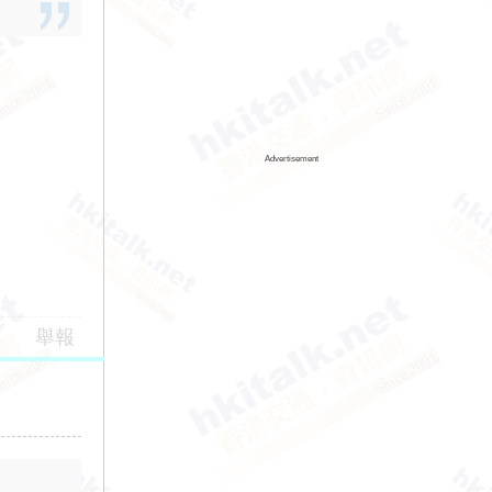
Advertisement
舉報