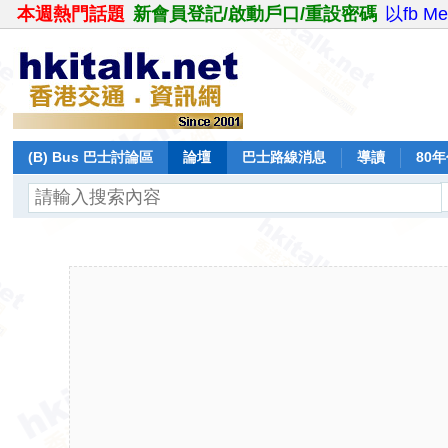
本週熱門話題
新會員登記/啟動戶口/重設密碼
以fb M
(B) Bus 巴士討論區
論壇
巴士路線消息
導讀
80
飛行報告
日誌
保留巴士
分享
記錄