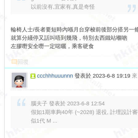
以前沒有,宜家有,真是奇怪
輪椅人士/長者要短時內喺月台穿梭前後部分搭另一
就算分綫停又話叫唔到幾飛，特別去西鐵站嗰啲
左膠嘢安全嘢一定啱曬，乘客硬食
回復
ccchhhuuunnn
發表於 2023-6-8 19:19
來
腦夫子 發表於 2023-6-8 12:54
假如1期車夠40年 (~2028) 退役, 計埋
似1代 M ...