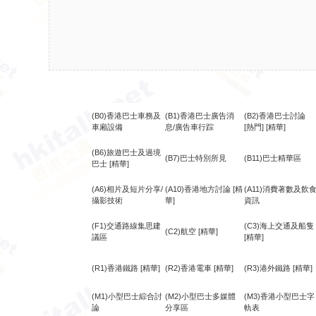
(B0)香港巴士車務及
(B1)香港巴士廣告消
(B2)香港巴士討論
車廂設備
息/廣告車行踪
[熱門]
[精華]
(B6)旅遊巴士及過境
(B7)巴士特別所見
(B11)巴士精華區
巴士
[精華]
(A6)相片及短片分享/
(A10)香港地方討論
[精
(A11)消費著數及飲
攝影技術
華]
資訊
(F1)交通路線集思建
(C3)海上交通及船隻
(C2)航空
[精華]
議區
[精華]
(R1)香港鐵路
[精華]
(R2)香港電車
[精華]
(R3)港外鐵路
[精華]
(M1)小型巴士綜合討
(M2)小型巴士多媒體
(M3)香港小型巴士字
論
分享區
軌表