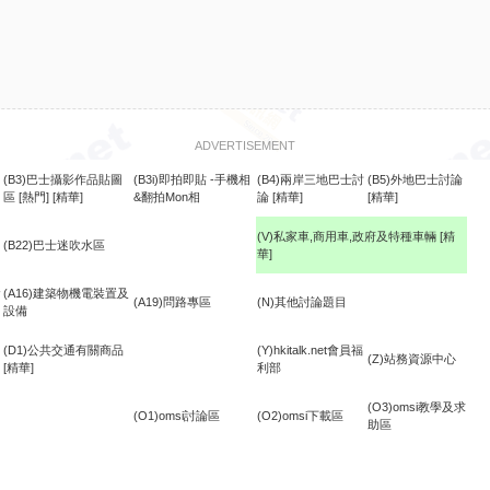
ADVERTISEMENT
(B3)巴士攝影作品貼圖
(B3i)即拍即貼 -手機相
(B4)兩岸三地巴士討
(B5)外地巴士討論
區
[熱門]
[精華]
&翻拍Mon相
論
[精華]
[精華]
(V)私家車,商用車,政府及特種車輛
[精
(B22)巴士迷吹水區
華]
食
(A16)建築物機電裝置及
(A19)問路專區
(N)其他討論題目
設備
(D1)公共交通有關商品
(Y)hkitalk.net會員福
(Z)站務資源中心
[精華]
利部
(O3)omsi教學及求
(O1)omsi討論區
(O2)omsi下載區
助區