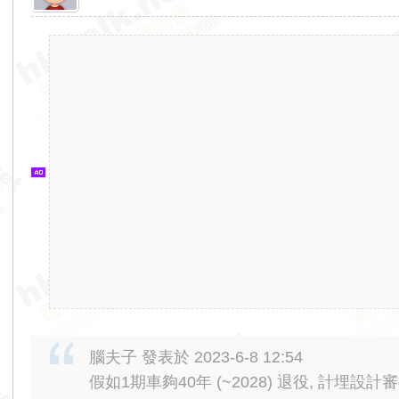
香
港
交
通
資
訊
網
腦夫子 發表於 2023-6-8 12:54
假如1期車夠40年 (~2028) 退役, 計埋