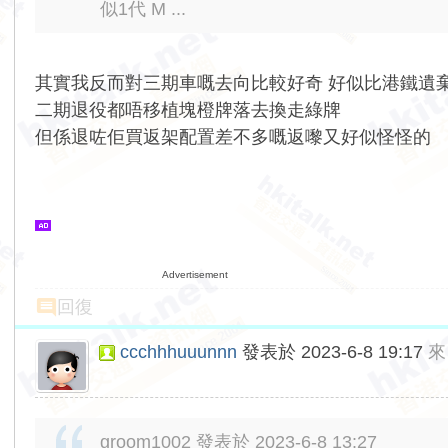
似1代 M ...
其實我反而對三期車嘅去向比較好奇 好似比港鐵遺
二期退役都唔移植塊橙牌落去換走綠牌
但係退咗佢買返架配置差不多嘅返嚟又好似怪怪的
Advertisement
回復
ccchhhuuunnn
發表於 2023-6-8 19:17
來
groom1002 發表於 2023-6-8 13:27