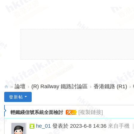
»
論壇
›
(R) Railway 鐵路討論區
›
香港鐵路 (R1)
›
hk
發新帖
ita
火..
[複製鏈接]
輕鐵綫信號系統全面檢討
lk.
ne
he_01
發表於 2023-6-8 14:36
來自手機
t