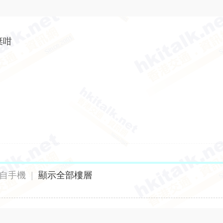
棄咁
自手機
|
顯示全部樓層