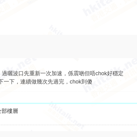
，過曬波口先重新一次加速，係震啲但唔chok好穩定
去下一下，連續做幾次先過完，chok到傻
全部樓層