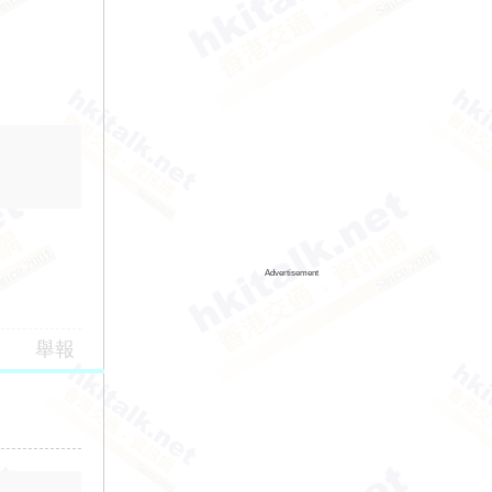
Advertisement
舉報