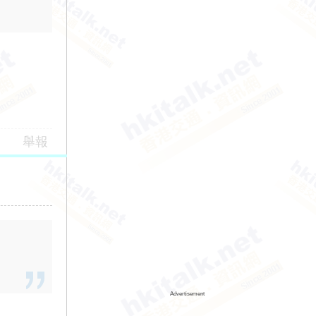
舉報
Advertisement