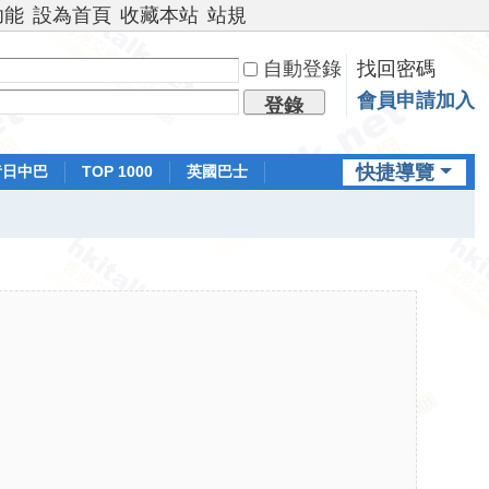
功能
設為首頁
收藏本站
站規
自動登錄
找回密碼
會員申請加入
登錄
快捷導覽
昔日中巴
TOP 1000
英國巴士
排行榜
日本鐵路