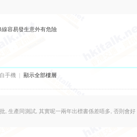
條線容易發生意外有危險
自手機
|
顯示全部樓層
設計審批, 生產同測試, 其實呢一兩年出標書係差唔多, 否則會好