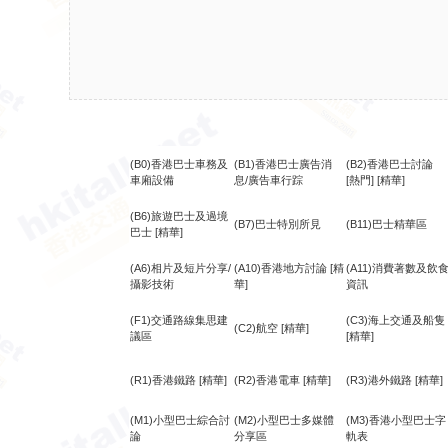
(B0)香港巴士車務及
(B1)香港巴士廣告消
(B2)香港巴士討論
車廂設備
息/廣告車行踪
[熱門]
[精華]
(B6)旅遊巴士及過境
(B7)巴士特別所見
(B11)巴士精華區
巴士
[精華]
(A6)相片及短片分享/
(A10)香港地方討論
[精
(A11)消費著數及飲
攝影技術
華]
資訊
(F1)交通路線集思建
(C3)海上交通及船隻
(C2)航空
[精華]
議區
[精華]
(R1)香港鐵路
[精華]
(R2)香港電車
[精華]
(R3)港外鐵路
[精華]
(M1)小型巴士綜合討
(M2)小型巴士多媒體
(M3)香港小型巴士字
論
分享區
軌表