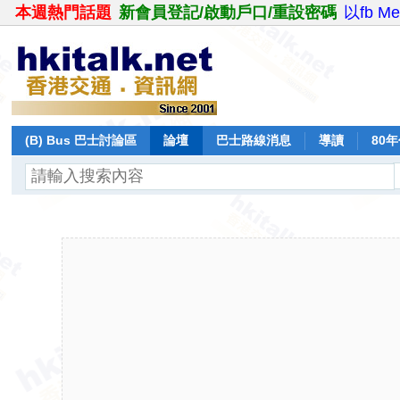
本週熱門話題
新會員登記/啟動戶口/重設密碼
以fb M
(B) Bus 巴士討論區
論壇
巴士路線消息
導讀
80
飛行報告
日誌
保留巴士
分享
記錄