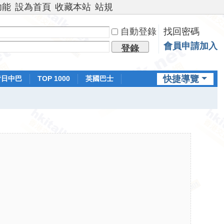
功能
設為首頁
收藏本站
站規
自動登錄
找回密碼
會員申請加入
登錄
快捷導覽
昔日中巴
TOP 1000
英國巴士
排行榜
日本鐵路