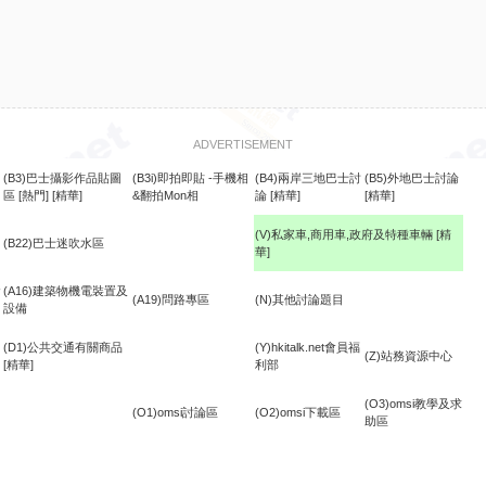
ADVERTISEMENT
(B3)巴士攝影作品貼圖
(B3i)即拍即貼 -手機相
(B4)兩岸三地巴士討
(B5)外地巴士討論
區
[熱門]
[精華]
&翻拍Mon相
論
[精華]
[精華]
(V)私家車,商用車,政府及特種車輛
[精
(B22)巴士迷吹水區
華]
食
(A16)建築物機電裝置及
(A19)問路專區
(N)其他討論題目
設備
(D1)公共交通有關商品
(Y)hkitalk.net會員福
(Z)站務資源中心
[精華]
利部
(O3)omsi教學及求
(O1)omsi討論區
(O2)omsi下載區
助區