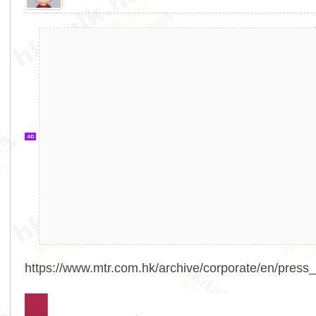
香
港
交
通
資
訊
網
https://www.mtr.com.hk/archive/corporate/en/press