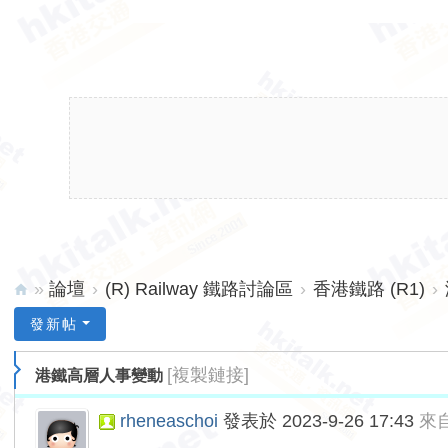
»
論壇
›
(R) Railway 鐵路討論區
›
香港鐵路 (R1)
›
hk
發新帖
ita
[複製鏈接]
港鐵高層人事變動
lk.
ne
rheneaschoi
發表於 2023-9-26 17:43
來
t