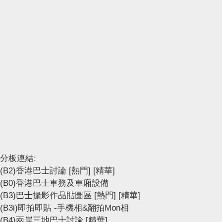
分板連結:
(B2)香港巴士討論
[熱門]
[精華]
(B0)香港巴士車務及車廂設備
(B3)巴士攝影作品貼圖區
[熱門]
[精華]
(B3i)即拍即貼 -手機相&翻拍Mon相
(B4)兩岸三地巴士討論
[精華]