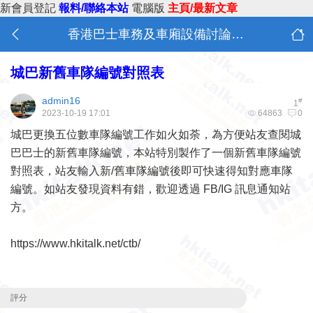
新會員登記
報料/聯絡本站
電腦版
主頁/最新文章
香港巴士車務及車廂設備討論 (B0)
城巴新舊車隊編號對照表
admin16
#
1
2023-10-19 17:01
64863
0
城巴更換五位數車隊編號工作如火如荼，為方便站友查閱城
巴巴士的新舊車隊編號，本站特別製作了一個新舊車隊編號
對照表，站友輸入新/舊車隊編號後即可快速得知對應車隊
編號。如站友發現資料有錯，歡迎透過 FB/IG 訊息通知站
方。
https://www.hkitalk.net/ctb/
評分