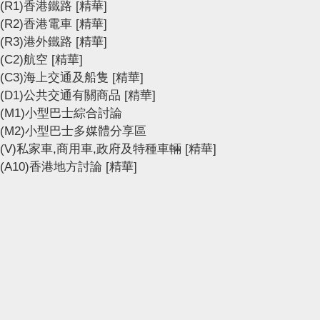
(R1)香港鐵路
[精華]
(R2)香港電車
[精華]
(R3)港外鐵路
[精華]
(C2)航空
[精華]
(C3)海上交通及船隻
[精華]
(D1)公共交通有關商品
[精華]
(M1)小型巴士綜合討論
(M2)小型巴士多媒體分享區
(V)私家車,商用車,政府及特種車輛
[精華]
(A10)香港地方討論
[精華]