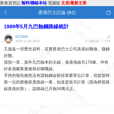
新會員登記
報料/聯絡本站
電腦版
主頁/最新文章
香港巴士討論 (B2)
1989年5月九巴蝕錢路線統計
KC3555
#
1
2023-11-30 16:07
128108
279
又搵返一些歷史資料，其實香港巴士公司真係好難做。賺錢
好難。
屈指一算，當年九巴蝕本的主線，連過海線共176條。仲有
好多係載客量都算好睇嘅線。
手持的報告雖然沒有講蝕錢金額按甚麼單位計算，但從當時
第一位的那條新貴路線一看，知道是按月計算（因為榜首路
線真係好新）。該路線已月蝕58萬元正。