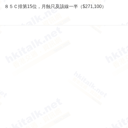
８５Ｃ排第15位，月蝕只及該線一半（$271,100）