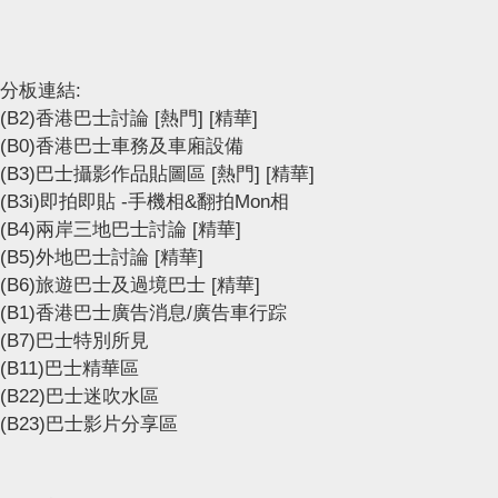
分板連結:
(B2)香港巴士討論
[熱門]
[精華]
(B0)香港巴士車務及車廂設備
(B3)巴士攝影作品貼圖區
[熱門]
[精華]
(B3i)即拍即貼 -手機相&翻拍Mon相
(B4)兩岸三地巴士討論
[精華]
(B5)外地巴士討論
[精華]
(B6)旅遊巴士及過境巴士
[精華]
(B1)香港巴士廣告消息/廣告車行踪
(B7)巴士特別所見
(B11)巴士精華區
(B22)巴士迷吹水區
(B23)巴士影片分享區