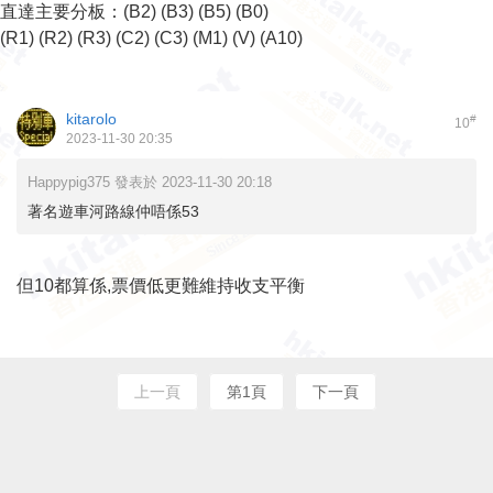
直達主要分板：
(B2)
(B3)
(B5)
(B0)
(R1)
(R2)
(R3)
(C2)
(C3)
(M1)
(V)
(A10)
kitarolo
#
10
2023-11-30 20:35
Happypig375 發表於 2023-11-30 20:18
著名遊車河路線仲唔係53
但10都算係,票價低更難維持收支平衡
上一頁
第1頁
下一頁