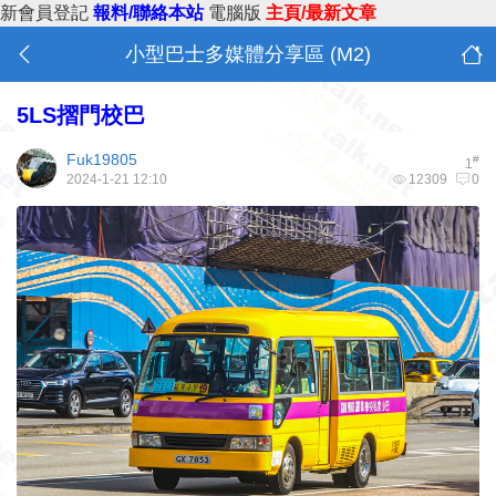
新會員登記
報料/聯絡本站
電腦版
主頁/最新文章
小型巴士多媒體分享區 (M2)
5LS摺門校巴
Fuk19805
#
1
2024-1-21 12:10
12309
0