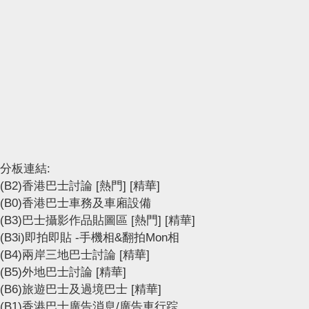
分板連結:
(B2)香港巴士討論
[熱門]
[精華]
(B0)香港巴士車務及車廂設備
(B3)巴士攝影作品貼圖區
[熱門]
[精華]
(B3i)即拍即貼 -手機相&翻拍Mon相
(B4)兩岸三地巴士討論
[精華]
(B5)外地巴士討論
[精華]
(B6)旅遊巴士及過境巴士
[精華]
(B1)香港巴士廣告消息/廣告車行踪