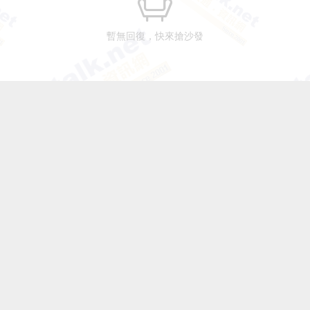
暫無回復，快來搶沙發