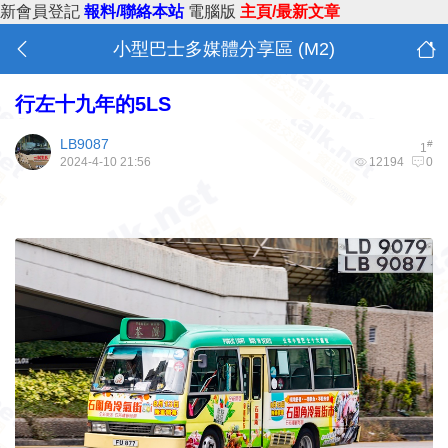
新會員登記
報料/聯絡本站
電腦版
主頁/最新文章
小型巴士多媒體分享區 (M2)
行左十九年的5LS
LB9087
#
1
2024-4-10 21:56
12194
0