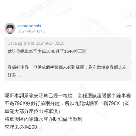
castanopsis
#
39
2024-9-24 11:03
Citcalag 發表於 2024-9-24 02:26
估計你呢班車至少係1645甚至1640將工開
客係好多客，但係成個半鐘都未必到蘇屋，為左做短途客倒走左
好多 ...
呢班車調景嶺去旺角已經一粒鐘，全程應該超過個半鐘車程
不過796X好似行前兩分鐘，所以九龍城啲客上曬796X（架
車滿大部分座位出將軍澳）
將軍澳區內啲流水客亦唔知做唔做到
夾埋未必夠200