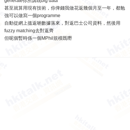
generate你所講既big data
甚至就算用現有技術，你俾錢我做花返幾個月至一年，都勉
強可以做寫一個programme
自動從網上搵返啲數據落來，對返巴士公司資料，然後用
fuzzy matching去對返齊
但呢個暫時係一個MPhil規模既嘢