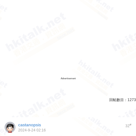
Advertisement
回帖數目：
1273
castanopsis
#
32
2024-9-24 02:16