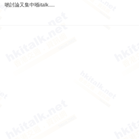
啲討論又集中喺italk.....