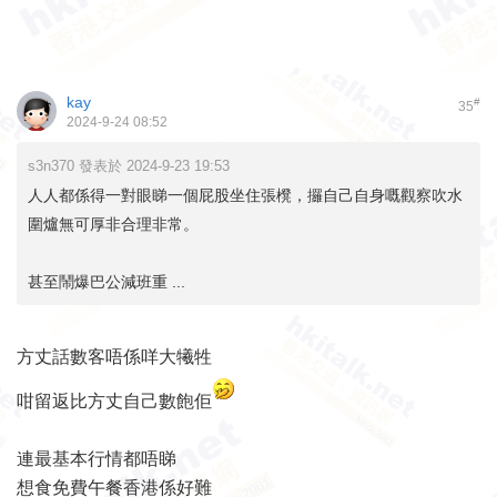
kay
#
35
2024-9-24 08:52
s3n370 發表於 2024-9-23 19:53
人人都係得一對眼睇一個屁股坐住張櫈，攞自己自身嘅觀察吹水
圍爐無可厚非合理非常。
甚至鬧爆巴公減班重 ...
方丈話數客唔係咩大犧牲
咁留返比方丈自己數飽佢
連最基本行情都唔睇
想食免費午餐香港係好難