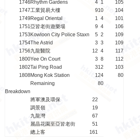
1746
Rhythm Gardens
4
1
105
1747
工業貿易大樓
9
10
104
1749
Regal Oriental
1
4
101
1751
亞皆老街遊樂場
9
4
106
1753
Kowloon City Police Staxn
5
2
109
1754
The Astrid
3
3
109
1756
九龍醫院
12
4
117
1800
Yee On Court
3
8
112
1802
Tai Ping Road
3
12
103
1808
Mong Kok Station
1
24
80
Remaining
80
Breakdown
將軍澳及環保
22
調景嶺
19
九龍灣
67
麗晶花園至亞皆老街
51
總上客
161