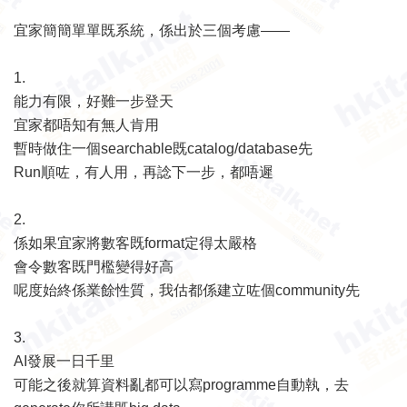
宜家簡簡單單既系統，係出於三個考慮——
1.
能力有限，好難一步登天
宜家都唔知有無人肯用
暫時做住一個searchable既catalog/database先
Run順咗，有人用，再諗下一步，都唔遲
2.
係如果宜家將數客既format定得太嚴格
會令數客既門檻變得好高
呢度始終係業餘性質，我估都係建立咗個community先
3.
AI發展一日千里
可能之後就算資料亂都可以寫programme自動執，去