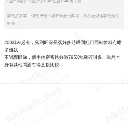
估計你呢班車至少係1645甚至1640將工開
客係好多客，但係成個半鐘都未必到蘇屋，為左做短途客倒走左
好多 ...
200就未必有，落到旺深長荔好多時唔同紅巴同站位就冇咁
多雞執
不過驟眼睇，個半鐘密密執好過795X執雞碎咁多。當然本
身有其他問題冇得直接比較