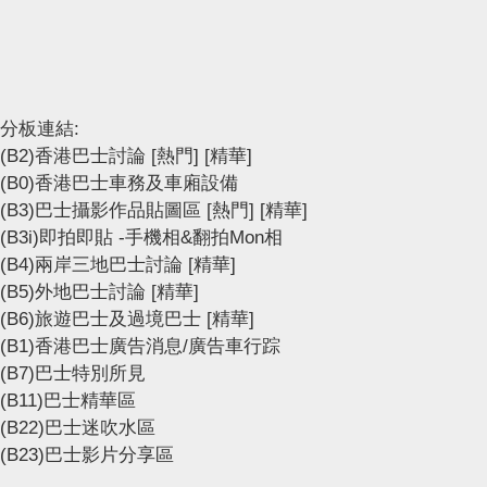
分板連結:
(B2)香港巴士討論
[熱門]
[精華]
(B0)香港巴士車務及車廂設備
(B3)巴士攝影作品貼圖區
[熱門]
[精華]
(B3i)即拍即貼 -手機相&翻拍Mon相
(B4)兩岸三地巴士討論
[精華]
(B5)外地巴士討論
[精華]
(B6)旅遊巴士及過境巴士
[精華]
(B1)香港巴士廣告消息/廣告車行踪
(B7)巴士特別所見
(B11)巴士精華區
(B22)巴士迷吹水區
(B23)巴士影片分享區