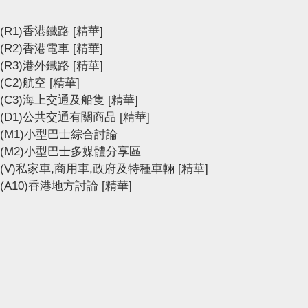
(R1)香港鐵路
[精華]
(R2)香港電車
[精華]
(R3)港外鐵路
[精華]
(C2)航空
[精華]
(C3)海上交通及船隻
[精華]
(D1)公共交通有關商品
[精華]
(M1)小型巴士綜合討論
(M2)小型巴士多媒體分享區
(V)私家車,商用車,政府及特種車輛
[精華]
(A10)香港地方討論
[精華]