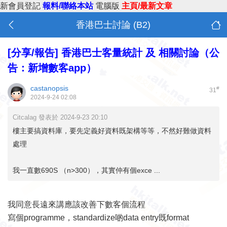
新會員登記
報料/聯絡本站
電腦版
主頁/最新文章
香港巴士討論 (B2)
[分享/報告]
香港巴士客量統計 及 相關討論（公
告：新增數客app）
castanopsis
#
31
2024-9-24 02:08
Citcalag 發表於 2024-9-23 20:10
樓主要搞資料庫，要先定義好資料既架構等等，不然好難做資料
處理
我一直數690S （n>300），其實仲有個exce ...
我同意長遠來講應該改善下數客個流程
寫個programme，standardize啲data entry既format