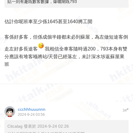
貼一則有趣既數客數據，爆曬閘既793
估計你呢班車至少係1645甚至1640將工開
客係好多客，但係成個半鐘都未必到蘇屋，為左做短途客倒
走左好多長途客
我相信全車客隨時過200，793本身有雙
分應該有堆客喺將站/天晉已經落左，未計深水埗返蘇屋果
班
ccchhhuuunnn
#
34
2024-9-24 03:56
Citcalag 發表於 2024-9-24 02:26