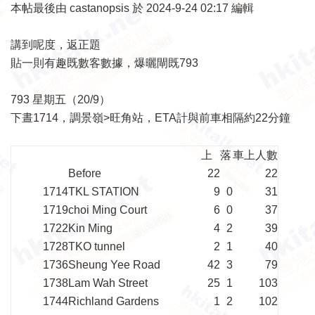
本帖最後由 castanopsis 於 2024-9-24 02:17 編輯
講到呢度，返正題
貼一則有趣既數客數據，爆曬閘既793
793 星期五（20/9）
下晝1714，調景嶺>旺角站，ETA計與前車相隔約22分鐘
上
落
車上人數
Before
22
22
1714
TKL STATION
9
0
31
1719
choi Ming Court
6
0
37
1722
Kin Ming
4
2
39
1728
TKO tunnel
2
1
40
1736
Sheung Yee Road
42
3
79
1738
Lam Wah Street
25
1
103
1744
Richland Gardens
1
2
102