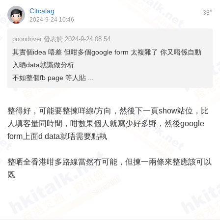
Citcalag
#
38
2024-9-24 10:46
poondriver 發表於 2024-9-24 08:54
其實個idea 唔差 但咁多個google form 太複雜了 你又唔係自動
入晒data就識做分析
不如整個fb page 等人貼 ...
整得好，可能要整揀咩線/方向，然後下一頁show站位，比
人填客量同時間，咁數果個人就寫少好多野，然後google
form上面d data就唔需要點執
整哂全香港咁多路線當然冇可能，但揀一兩條來整應該可以
既