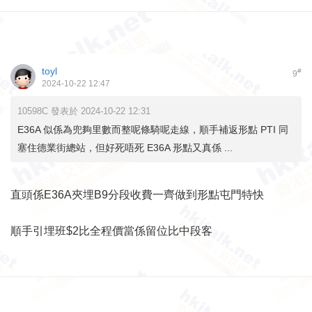
toyl
#
9
2024-10-22 12:47
10598C 發表於 2024-10-22 12:31
E36A 似係為兜夠里數而整呢條騎呢走線，順手補返形點 PTI 同
塞住德業街總站，但好死唔死 E36A 形點又真係 ...
直頭係E36A夾埋B9分段收費一齊做到形點屯門特快
順手引埋班$2比全程價當係留位比中段客