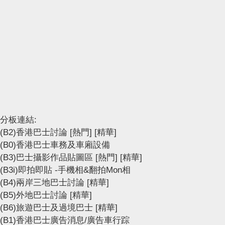
分板連結:
(B2)香港巴士討論
[熱門]
[精華]
(B0)香港巴士車務及車廂設備
(B3)巴士攝影作品貼圖區
[熱門]
[精華]
(B3i)即拍即貼 -手機相&翻拍Mon相
(B4)兩岸三地巴士討論
[精華]
(B5)外地巴士討論
[精華]
(B6)旅遊巴士及過境巴士
[精華]
(B1)香港巴士廣告消息/廣告車行踪