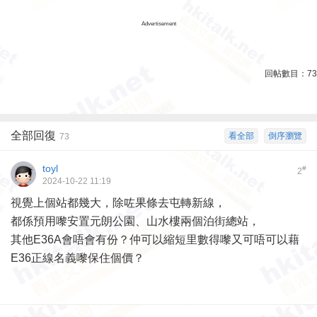
Advertisement
回帖數目：
73
全部回復
看全部
倒序瀏覽
73
toyl
#
2
2024-10-22 11:19
視覺上個站都幾大，除咗果條去屯轉新線，
都係預用嚟安置元朗公園、山水樓兩個泊街總站，
其他E36A會唔會有份？仲可以縮短里數得嚟又可唔可以藉
E36正線名義嚟保住個價？