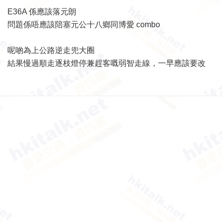
E36A 係應該落元朗
問題係唔應該陪塞元公十八鄉同博愛 combo
呢啲為上公路逆走兜大圈
結果慢過順走逐枝燈停兼趕客嘅弱智走線，一早應該要改