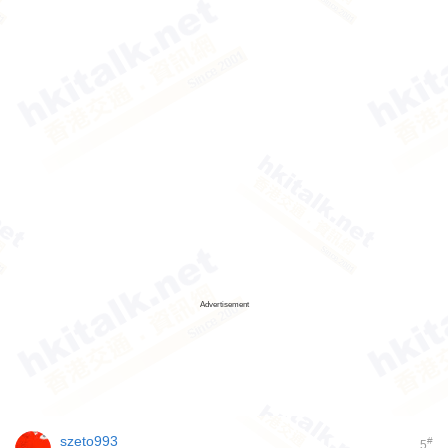
Advertisement
szeto993
#
5