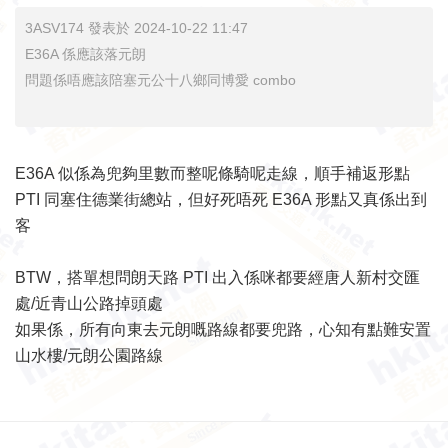
3ASV174 發表於 2024-10-22 11:47
E36A 係應該落元朗
問題係唔應該陪塞元公十八鄉同博愛 combo
E36A 似係為兜夠里數而整呢條騎呢走線，順手補返形點
PTI 同塞住德業街總站，但好死唔死 E36A 形點又真係出到
客
BTW，搭單想問朗天路 PTI 出入係咪都要經唐人新村交匯
處/近青山公路掉頭處
如果係，所有向東去元朗嘅路線都要兜路，心知有點難安置
山水樓/元朗公園路線