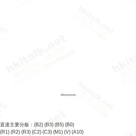
Advertisement
直達主要分板：
(B2)
(B3)
(B5)
(B0)
(R1)
(R2)
(R3)
(C2)
(C3)
(M1)
(V)
(A10)