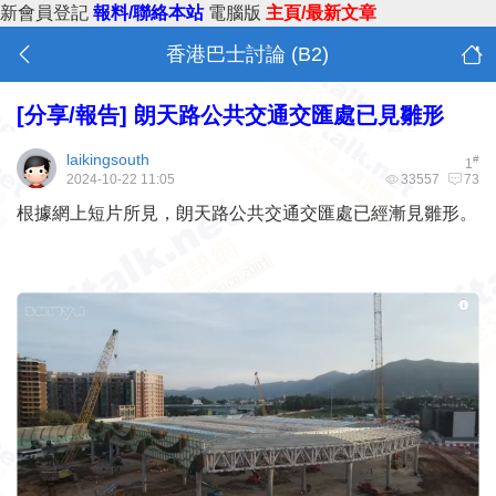
新會員登記
報料/聯絡本站
電腦版
主頁/最新文章
香港巴士討論 (B2)
[分享/報告]
朗天路公共交通交匯處已見雛形
laikingsouth
#
1
2024-10-22 11:05
33557
73
根據網上短片所見，朗天路公共交通交匯處已經漸見雛形。