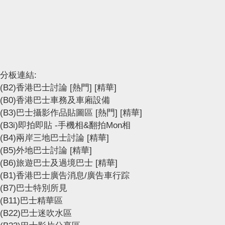
分板連結:
(B2)香港巴士討論
[熱門]
[精華]
(B0)香港巴士車務及車廂設備
(B3)巴士攝影作品貼圖區
[熱門]
[精華]
(B3i)即拍即貼 -手機相&翻拍Mon相
(B4)兩岸三地巴士討論
[精華]
(B5)外地巴士討論
[精華]
(B6)旅遊巴士及過境巴士
[精華]
(B1)香港巴士廣告消息/廣告車行踪
(B7)巴士特別所見
(B11)巴士精華區
(B22)巴士迷吹水區