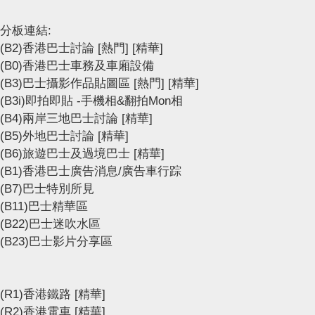
分板連結:
(B2)香港巴士討論
[熱門]
[精華]
(B0)香港巴士車務及車廂設備
(B3)巴士攝影作品貼圖區
[熱門]
[精華]
(B3i)即拍即貼 -手機相&翻拍Mon相
(B4)兩岸三地巴士討論
[精華]
(B5)外地巴士討論
[精華]
(B6)旅遊巴士及過境巴士
[精華]
(B1)香港巴士廣告消息/廣告車行踪
(B7)巴士特別所見
(B11)巴士精華區
(B22)巴士迷吹水區
(B23)巴士影片分享區
(R1)香港鐵路
[精華]
(R2)香港電車
[精華]