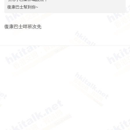
復康巴士幫到你~
復康巴士咩班次先