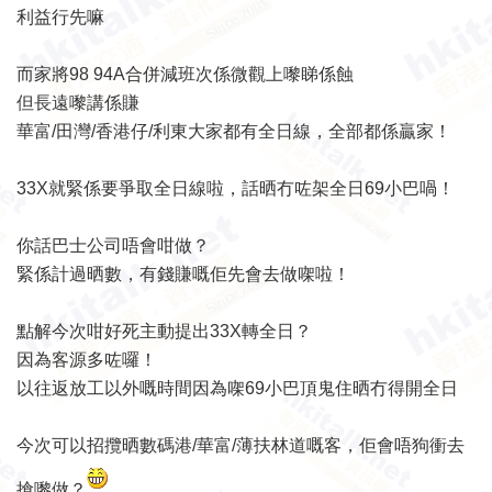
利益行先嘛
而家將98 94A合併減班次係微觀上嚟睇係蝕
但長遠嚟講係賺
華富/田灣/香港仔/利東大家都有全日線，全部都係贏家！
33X就緊係要爭取全日線啦，話晒冇咗架全日69小巴喎！
你話巴士公司唔會咁做？
緊係計過晒數，有錢賺嘅佢先會去做㗎啦！
點解今次咁好死主動提出33X轉全日？
因為客源多咗囉！
以往返放工以外嘅時間因為㗎69小巴頂鬼住晒冇得開全日
今次可以招攬晒數碼港/華富/薄扶林道嘅客，佢會唔狗衝去
搶嚟做？