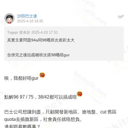
沙田巴士迷
#
58
2025-4-10 18:35
Togepi 發表於 2025-4-10 17:51
其實主要問題94a同98嘅班次差距太大
合併完之後拉疏啲班次搭98嘅唔gur
唉，我都好唔gur
點解96 97 / 75，38/42都可以搞成咁
巴士公司想賺到盡，只顧開發新地區、搶地盤、cut 舊區
quota去插旗新區，社會責任就唔想負。
邊有咁着數嘅事？