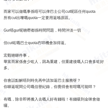
而家可以做嘅事係唔可以俾巴士公司cut呢區任何quota
所有cut出嚟嘅quota一定要用返喺原區。
Gur唔gur呢啲嘢都係時間問題，時間沖淡一切
但cut咗嘅巴士quota冇咩機會加得返。
宏觀啲睇件事，
華富而家係會少咗人，因為重建，但重建後嘅人口會多咗好
多。
你會話點解唔到時先再申請加返巴士服務呀？
你睇返呢間公司嘅信譽紀錄，你覺得會有咁嘅可能咩？
有嘅，除非即將搬入去嘅人好有錢啦！有錢吸到金咪會做
囉。