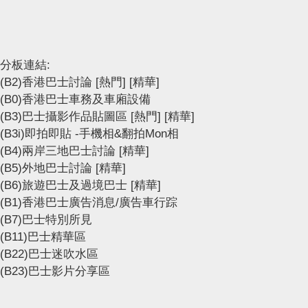
分板連結:
(B2)香港巴士討論
[熱門]
[精華]
(B0)香港巴士車務及車廂設備
(B3)巴士攝影作品貼圖區
[熱門]
[精華]
(B3i)即拍即貼 -手機相&翻拍Mon相
(B4)兩岸三地巴士討論
[精華]
(B5)外地巴士討論
[精華]
(B6)旅遊巴士及過境巴士
[精華]
(B1)香港巴士廣告消息/廣告車行踪
(B7)巴士特別所見
(B11)巴士精華區
(B22)巴士迷吹水區
(B23)巴士影片分享區