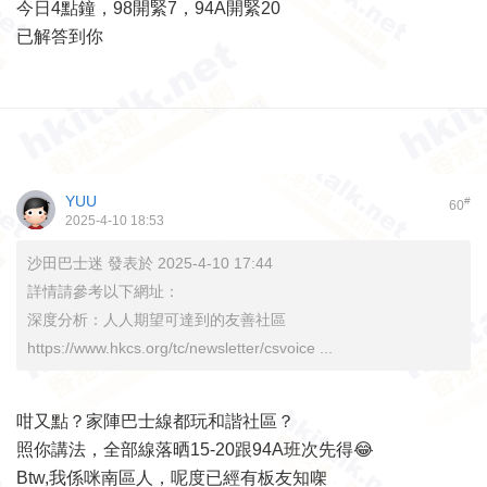
今日4點鐘，98開緊7，94A開緊20
已解答到你
YUU
#
60
2025-4-10 18:53
沙田巴士迷 發表於 2025-4-10 17:44
詳情請參考以下網址：
深度分析：人人期望可達到的友善社區
https://www.hkcs.org/tc/newsletter/csvoice ...
咁又點？家陣巴士線都玩和諧社區？
照你講法，全部線落晒15-20跟94A班次先得😂
Btw,我係咪南區人，呢度已經有板友知㗎