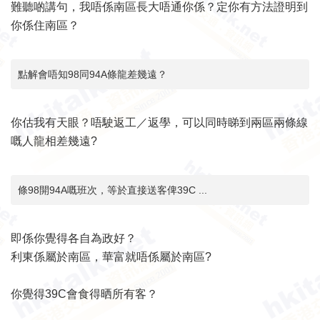
難聽啲講句，我唔係南區長大唔通你係？定你有方法證明到
你係住南區？
點解會唔知98同94A條龍差幾遠？
你估我有天眼？唔駛返工／返學，可以同時睇到兩區兩條線
嘅人龍相差幾遠?
條98開94A嘅班次，等於直接送客俾39C ...
即係你覺得各自為政好？
利東係屬於南區，華富就唔係屬於南區?
你覺得39C會食得晒所有客？