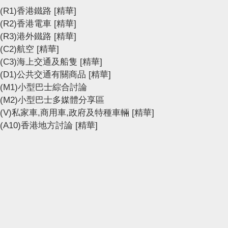
(R1)香港鐵路
[精華]
(R2)香港電車
[精華]
(R3)港外鐵路
[精華]
(C2)航空
[精華]
(C3)海上交通及船隻
[精華]
(D1)公共交通有關商品
[精華]
(M1)小型巴士綜合討論
(M2)小型巴士多媒體分享區
(V)私家車,商用車,政府及特種車輛
[精華]
(A10)香港地方討論
[精華]