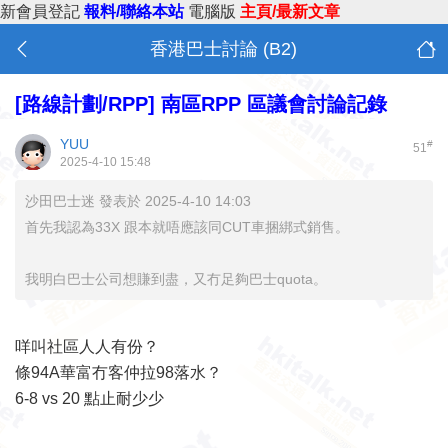
新會員登記
報料/聯絡本站
電腦版
主頁/最新文章
香港巴士討論 (B2)
[路線計劃/RPP]
南區RPP 區議會討論記錄
YUU
#
51
2025-4-10 15:48
沙田巴士迷 發表於 2025-4-10 14:03
首先我認為33X 跟本就唔應該同CUT車捆綁式銷售。
我明白巴士公司想賺到盡，又冇足夠巴士quota。
咩叫社區人人有份？
條94A華富冇客仲拉98落水？
6-8 vs 20 點止耐少少