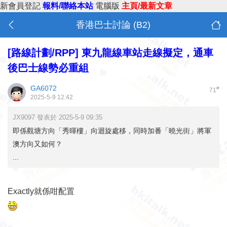
新會員登記
報料/聯絡本站
電腦版
主頁/最新文章
香港巴士討論 (B2)
[路線計劃/RPP]
東九龍線車站走線擬定，通車
後巴士線勢必重組
GA6072
#
71
2025-5-9 12:42
JX9097 發表於 2025-5-9 09:35
即係觀塘方向「秀暉樓」向迴旋處移，同時加番「曉光街」將軍
澳方向又如何？
...
Exactly就係咁配置