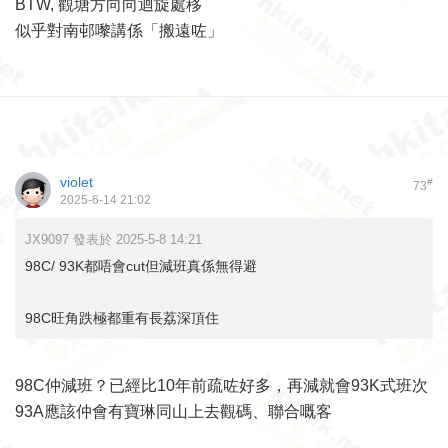
BTW, 觀塘方向向迴旋處移
似乎對南邨嚟講係「搬遠咗」
violet
#
73
2025-6-14 21:02
JX9097 發表於 2025-5-8 14:21
98C/ 93K都唔會cut但減班真係無得避
98C旺角跌極都重有長荔深頂住
98C仲減班？已經比10年前疏咗好多，再減就會93K式班次
93A應該仲會有寶琳同山上去觀碼、聯合嘅客