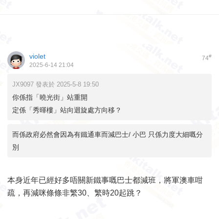
violet
#
74
2025-6-14 21:04
JX9097 發表於 2025-5-8 19:50
你係指「曉光街」站重開
定係「秀暉樓」站向迴旋處方向移？
而係政府必然會因為有鐵通車而減巴士/ 小巴 只係力度大細嘅分
別
本身近年已經好多唔關新鐵事嘅巴士都減班，將軍澳車咁
疏，再減咪條條非繁30、繁時20起跳？