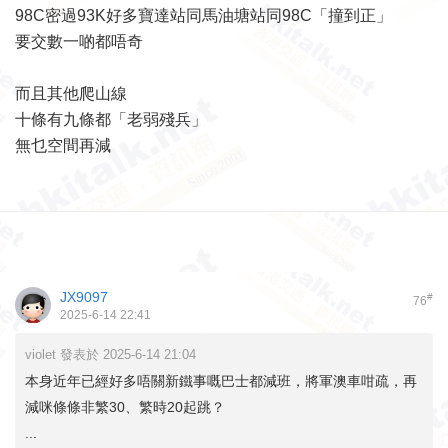
98C密過93K好多寶達站同馬油塘站同98C「撞到正」
要交數一啲都唔奇
而且其他爬山線
十條有九條都「老弱殘兵」
無乜空間再減
JX9097
#
76
2025-6-14 22:41
violet 發表於 2025-6-14 21:04
本身近年已經好多唔關新鐵事嘅巴士都減班，將軍澳車咁疏，再
減咪條條非繁30、繁時20起跳？
...