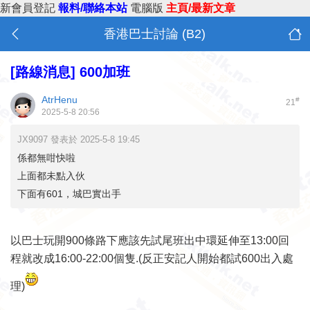
新會員登記
報料/聯絡本站
電腦版
主頁/最新文章
香港巴士討論 (B2)
[路線消息]
600加班
AtrHenu
#
21
2025-5-8 20:56
JX9097 發表於 2025-5-8 19:45
係都無咁快啦
上面都未點入伙
下面有601，城巴實出手
以巴士玩開900條路下應該先試尾班出中環延伸至13:00回
程就改成16:00-22:00個隻.(反正安記人開始都試600出入處
理)