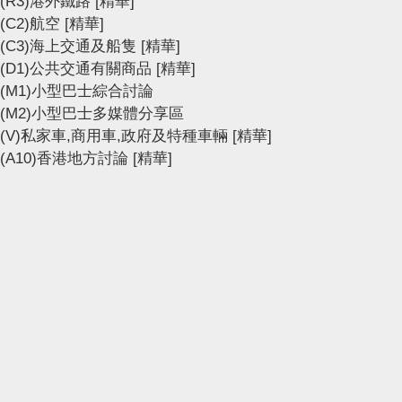
(R3)港外鐵路
[精華]
(C2)航空
[精華]
(C3)海上交通及船隻
[精華]
(D1)公共交通有關商品
[精華]
(M1)小型巴士綜合討論
(M2)小型巴士多媒體分享區
(V)私家車,商用車,政府及特種車輛
[精華]
(A10)香港地方討論
[精華]