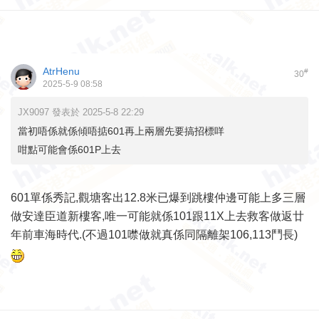
AtrHenu
#
30
2025-5-9 08:58
JX9097 發表於 2025-5-8 22:29
當初唔係就係傾唔掂601再上兩層先要搞招標咩
咁點可能會係601P上去
601單係秀記,觀塘客出12.8米已爆到跳樓仲邊可能上多三層
做安達臣道新樓客,唯一可能就係101跟11X上去救客做返廿
年前車海時代.(不過101噤做就真係同隔離架106,113鬥長)