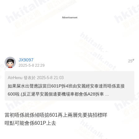
Advertisement
JX9097
#
25
2025-5-8 22:29
AtrHenu 發表於 2025-5-8 21:03
如果屎水出聲應該當日601P拆4班由安麗經安泰達而唔係直接
600啦.(反正遲早安麗個邊要機場車都會係A28拆車 ...
當初唔係就係傾唔掂601再上兩層先要搞招標咩
咁點可能會係601P上去