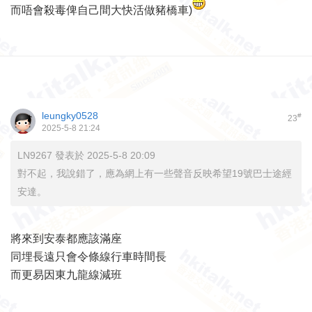
而唔會殺毒俾自己間大快活做豬橋車)
leungky0528
#
23
2025-5-8 21:24
LN9267 發表於 2025-5-8 20:09
對不起，我說錯了，應為網上有一些聲音反映希望19號巴士途經
安達。
將來到安泰都應該滿座
同埋長遠只會令條線行車時間長
而更易因東九龍線減班