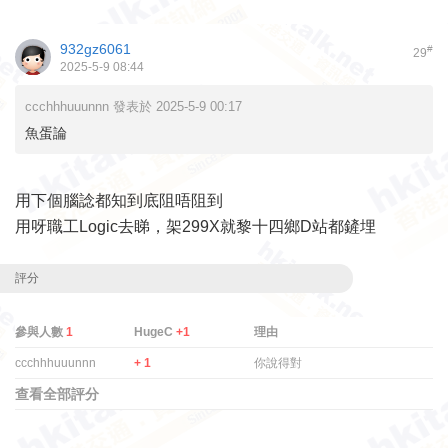
932gz6061
#
29
2025-5-9 08:44
ccchhhuuunnn 發表於 2025-5-9 00:17
魚蛋論
用下個腦諗都知到底阻唔阻到
用呀職工Logic去睇，架299X就黎十四鄉D站都鏟埋
評分
參與人數
1
HugeC
+1
理由
ccchhhuuunnn
+ 1
你說得對
查看全部評分