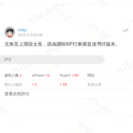
ricky
#
26
2025-5-9 00:09
北角至上環段太長，因為開600P行東廊直達灣仔版本。
評分
參與人數
1
aPower
+1
HugeC
+10
理由
西九小確幸
+ 1
+ 10
多謝分享
查看全部評分