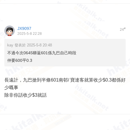
JX9097
#
24
2025-5-8 22:28
kay 發表於 2025-5-8 20:48
不過今次0645睇返601係九巴自己時段
仲要600平0.3
長遠計，九巴搶到半條601南邨/ 寶達客就算收少$0.3都係好
少嘅事
除非你話收少$3就話