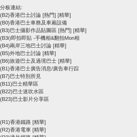
分板連結:
(B2)香港巴士討論
[熱門]
[精華]
(B0)香港巴士車務及車廂設備
(B3)巴士攝影作品貼圖區
[熱門]
[精華]
(B3i)即拍即貼 -手機相&翻拍Mon相
(B4)兩岸三地巴士討論
[精華]
(B5)外地巴士討論
[精華]
(B6)旅遊巴士及過境巴士
[精華]
(B1)香港巴士廣告消息/廣告車行踪
(B7)巴士特別所見
(B11)巴士精華區
(B22)巴士迷吹水區
(B23)巴士影片分享區
(R1)香港鐵路
[精華]
(R2)香港電車
[精華]