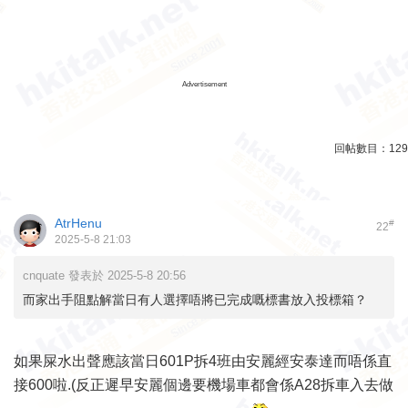
Advertisement
回帖數目：
129
AtrHenu
#
22
2025-5-8 21:03
cnquate 發表於 2025-5-8 20:56
而家出手阻點解當日有人選擇唔將已完成嘅標書放入投標箱？
如果屎水出聲應該當日601P拆4班由安麗經安泰達而唔係直
接600啦.(反正遲早安麗個邊要機場車都會係A28拆車入去做