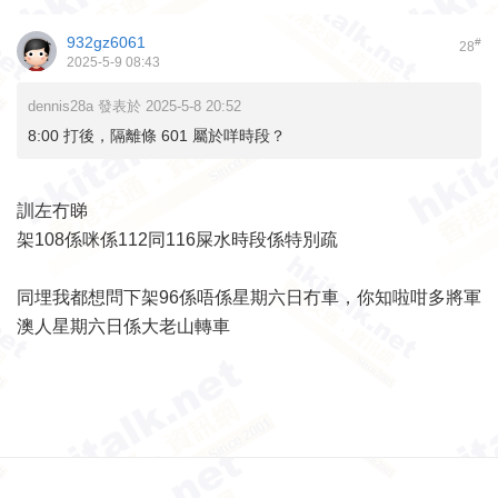
932gz6061
#
28
2025-5-9 08:43
dennis28a 發表於 2025-5-8 20:52
8:00 打後，隔離條 601 屬於咩時段？
訓左冇睇
架108係咪係112同116屎水時段係特別疏
同埋我都想問下架96係唔係星期六日冇車，你知啦咁多將軍
澳人星期六日係大老山轉車