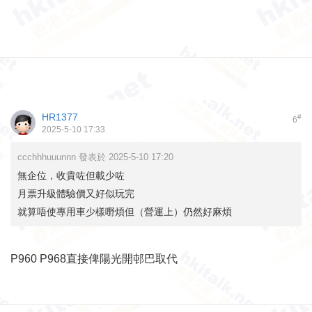
HR1377
#
6
2025-5-10 17:33
ccchhhuuunnn 發表於 2025-5-10 17:20
無企位，收貴咗但載少咗
月票升級體驗價又好似玩完
就算唔使專用車少樣嘢煩但（營運上）仍然好麻煩
P960 P968直接俾陽光開邨巴取代