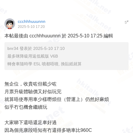
ccchhhuuunnn
#
5
2025-5-10 17:20
本帖最後由 ccchhhuuunnn 於 2025-5-10 17:25 編輯
bnr34 發表於 2025-5-10 17:10
最多咪降級用返低載版 V6B
轉會車隨時學 E5L 噴都唔噴, 換貼紙就算
無企位，收貴咗但載少咗
月票升級體驗價又好似玩完
就算唔使專用車少樣嘢煩但（營運上）仍然好麻煩
似乎冇乜機會繼續玩
大家睇下還唔還足車好過
因為個兆康段唔知有冇還得多啲車比960C