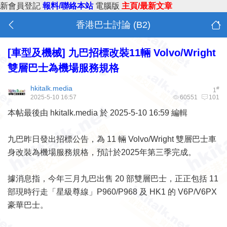
新會員登記
報料/聯絡本站
電腦版
主頁/最新文章
香港巴士討論 (B2)
[車型及機械]
九巴招標改裝11輛 Volvo/Wright
雙層巴士為機場服務規格
hkitalk.media
#
1
2025-5-10 16:57
60551
101
本帖最後由 hkitalk.media 於 2025-5-10 16:59 編輯
九巴昨日發出招標公告，為 11 輛 Volvo/Wright 雙層巴士車
身改裝為機場服務規格，預計於2025年第三季完成。
據消息指，今年三月九巴出售 20 部雙層巴士，正正包括 11
部現時行走「星級尊線」P960/P968 及 HK1 的 V6P/V6PX
豪華巴士。