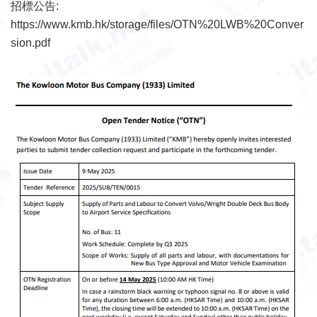
招標公告:
https://www.kmb.hk/storage/files/OTN%20LWB%20Conver
sion.pdf