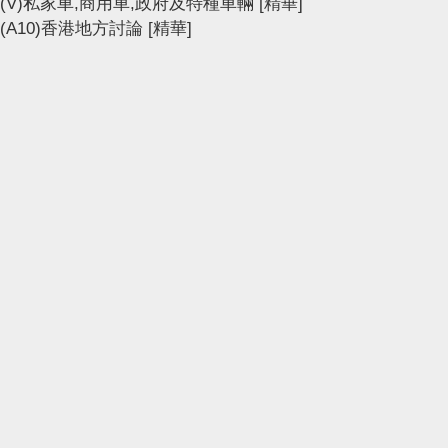
(V)私家車,商用車,政府及特種車輛
[精華]
(A10)香港地方討論
[精華]