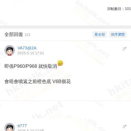
回帖數目：
101
全部回復
看全部
倒序瀏覽
101
VA73@2A
#
2
2025-5-10 17:01
即係P960/P968 就快取消
會唔會噴返之前橙色底 V6B個花
tt777
#
3