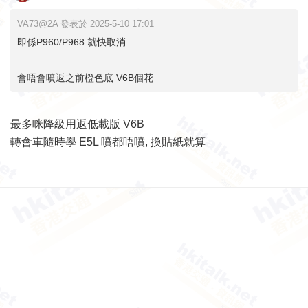
VA73@2A 發表於 2025-5-10 17:01
即係P960/P968 就快取消
會唔會噴返之前橙色底 V6B個花
最多咪降級用返低載版 V6B
轉會車隨時學 E5L 噴都唔噴, 換貼紙就算