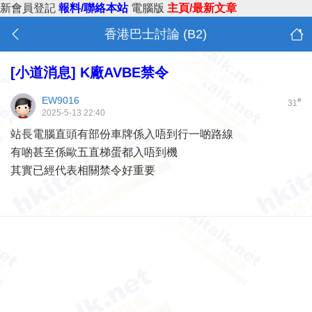
新會員登記
報料/聯絡本站
電腦版
主頁/最新文章
香港巴士討論 (B2)
[小道消息]
K廠AVBE禁令
EW9016
#
31
2025-5-13 22:40
站長電腦直頭有部份車牌係入唔到行一啲路線
有啲甚至係歐五直梯蛋都入唔到機
其實已經代表相關禁令好重要