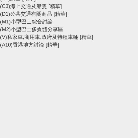
(C3)海上交通及船隻
[精華]
(D1)公共交通有關商品
[精華]
(M1)小型巴士綜合討論
(M2)小型巴士多媒體分享區
(V)私家車,商用車,政府及特種車輛
[精華]
(A10)香港地方討論
[精華]