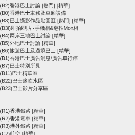
(B2)香港巴士討論
[熱門]
[精華]
(B0)香港巴士車務及車廂設備
(B3)巴士攝影作品貼圖區
[熱門]
[精華]
(B3i)即拍即貼 -手機相&翻拍Mon相
(B4)兩岸三地巴士討論
[精華]
(B5)外地巴士討論
[精華]
(B6)旅遊巴士及過境巴士
[精華]
(B1)香港巴士廣告消息/廣告車行踪
(B7)巴士特別所見
(B11)巴士精華區
(B22)巴士迷吹水區
(B23)巴士影片分享區
(R1)香港鐵路
[精華]
(R2)香港電車
[精華]
(R3)港外鐵路
[精華]
(C2)航空
[精華]