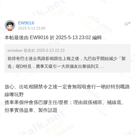
EW9016
#
32
2025-5-13 23:00
本帖最後由 EW9016 於 2025-5-13 23:02 編輯
erniebee 發表於 2025-5-13 22:23
前排有巴士迷企馬路影相跟住上報之後，九巴似乎開始減少「製
造」呢D特見，費事又吸引一大班攝友出黎搞到又 ...
放心、出咗相關禁令之後一定會無啦啦會行一啲好特別嘅路
線嚟玩野
揸車果個仲會係巴膠主任/督察；理由就係補班、補線底、
但事實係益車、製作話題