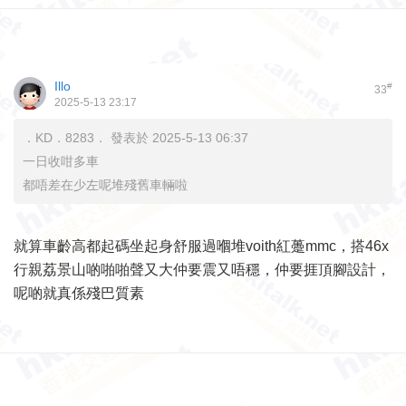
Illo
#
33
2025-5-13 23:17
．KD．8283． 發表於 2025-5-13 06:37
一日收咁多車
都唔差在少左呢堆殘舊車輛啦
就算車齡高都起碼坐起身舒服過嗰堆voith紅躉mmc，搭46x
行親荔景山啲啪啪聲又大仲要震又唔穩，仲要捱頂腳設計，
呢啲就真係殘巴質素