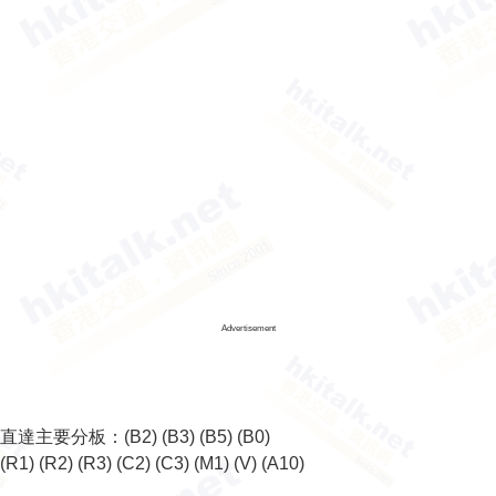
Advertisement
直達主要分板：
(B2)
(B3)
(B5)
(B0)
(R1)
(R2)
(R3)
(C2)
(C3)
(M1)
(V)
(A10)