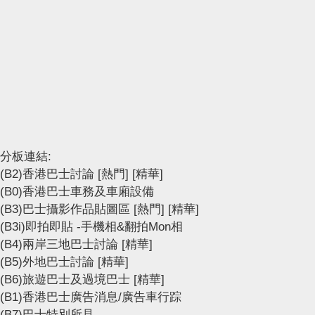
分板連結:
(B2)香港巴士討論
[熱門]
[精華]
(B0)香港巴士車務及車廂設備
(B3)巴士攝影作品貼圖區
[熱門]
[精華]
(B3i)即拍即貼 -手機相&翻拍Mon相
(B4)兩岸三地巴士討論
[精華]
(B5)外地巴士討論
[精華]
(B6)旅遊巴士及過境巴士
[精華]
(B1)香港巴士廣告消息/廣告車行踪
(B7)巴士特別所見