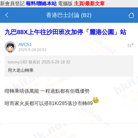
新會員登記
報料/聯絡本站
電腦版
主頁/最新文章
香港巴士討論 (B2)
九巴88X上午往沙田班次加停「麗港公園」站
AVC51
#
31
2025-5-29 20:53
tommy14D 發表於 2025-5-29 18:32
用大老山轉乘
咁轉乘唔係萬能 一程過點都有佢嘅優勢
咁而家火炭都可以搭81K/285落沙市轉89