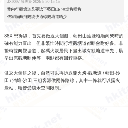
JX9097 發表於 2025-5-30 15:15
雙向行觀塘道又要諗下藍田山/ 油塘肯唔肯
依家順向飛觀繞快過碌觀塘道唔少
88X 想拆線，首先要做返大個餅，藍田山油塘喺順向繁時的
確有能力直出，但非繁忙時間行埋觀塘道都唔會耐好多。非
繁時雙向觀塘道，起碼火炭居民下晝出城有觀塘道車先，晨
早出完觀塘唔使等一兩點都有回程車搭。
做返大個餅之後，自然可以再拆返開火炭-觀塘道 / 藍田-沙
田 / 油塘-沙田 三組客源做兩條路線，其中一條就可以擺火
炭站，唔使受穗禾空間限制。