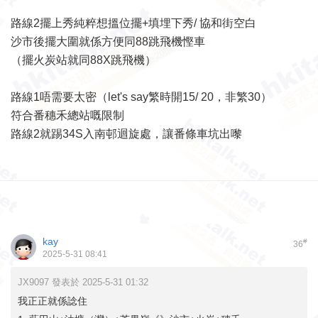
路線2擺上秀純粹想搵位擺+填埋下秀/ 協和街空白
沙市後擺大圍就係方便同88跳飛機慳車
（擺火炭站就同88X跳飛機）
路線1唔需要太密（let's say繁時開15/ 20，非繁30）
符合番穗禾總站嘅限制
路線2就踢34S入南邨迴旋處，讓番條車坑出嚟
kay
#
36
2025-5-31 08:41
JX9097 發表於 2025-5-31 01:32
我正正就係諗住