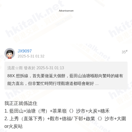
Advertisement
JX9097
#
35
2025-5-31 01:32
流星☆雨 發表於 2025-5-31 01:13
88X 想拆線，首先要做返大個餅，藍田山油塘喺順向繁時的確有
能力直出，但非繁忙時間行埋觀塘道都唔會耐好 ...
我正正就係諗住
1. 藍田山+油塘（灣）+茶果嶺《》沙市+火炭+穗禾
2. 上秀（直落下秀）+觀市+德福/ 下邨+啟業《》沙市+大圍
or火炭站