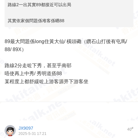
路線2一出其實89都接近可以出局
其實依家個問題係堆客係晒88
89最大問題係long住黃大仙/ 橫頭磡（鑽石山打後有屯馬/
88/ 89X）
路線2分走咗下秀，甚至乎南邨
唔使再上中秀/ 秀明道搭88
某程度上都舒緩咗上游客源畀下游客坐
JX9097
#
40
2025-5-31 17:21