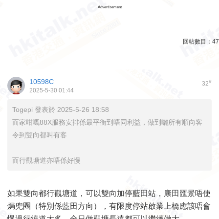
Advertisement
回帖數目：
47
10598C
#
32
2025-5-30 01:44
Togepi 發表於 2025-5-26 18:58
而家咁嘅88X服務安排係最平衡到唔同利益，做到曬所有順向客
令到雙向都叫有客
而行觀塘道亦唔係好慢
如果雙向都行觀塘道，可以雙向加停藍田站，康田匯景唔使
焗兜圈（特別係藍田方向），有限度停站啟業上橋應該唔會
慢過行繞道太多，全日做觀塘長遠都可以繼續做大