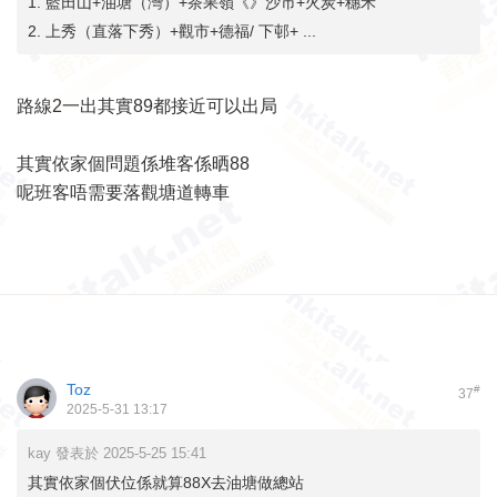
1. 藍田山+油塘（灣）+茶果嶺《》沙市+火炭+穗禾
2. 上秀（直落下秀）+觀市+德福/ 下邨+ ...
路線2一出其實89都接近可以出局
其實依家個問題係堆客係晒88
呢班客唔需要落觀塘道轉車
Toz
#
37
2025-5-31 13:17
kay 發表於 2025-5-25 15:41
其實依家個伏位係就算88X去油塘做總站