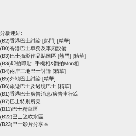
分板連結:
(B2)香港巴士討論
[熱門]
[精華]
(B0)香港巴士車務及車廂設備
(B3)巴士攝影作品貼圖區
[熱門]
[精華]
(B3i)即拍即貼 -手機相&翻拍Mon相
(B4)兩岸三地巴士討論
[精華]
(B5)外地巴士討論
[精華]
(B6)旅遊巴士及過境巴士
[精華]
(B1)香港巴士廣告消息/廣告車行踪
(B7)巴士特別所見
(B11)巴士精華區
(B22)巴士迷吹水區
(B23)巴士影片分享區