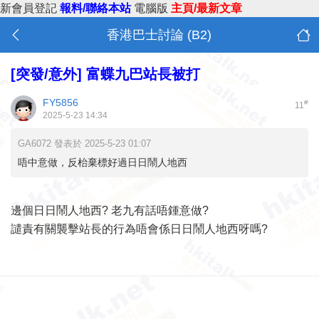
新會員登記
報料/聯絡本站
電腦版
主頁/最新文章
香港巴士討論 (B2)
[突發/意外]
富蝶九巴站長被打
FY5856
#
11
2025-5-23 14:34
GA6072 發表於 2025-5-23 01:07
唔中意做，反枱棄標好過日日鬧人地西
邊個日日鬧人地西? 老九有話唔鍾意做?
譴責有關襲擊站長的行為唔會係日日鬧人地西呀嗎?