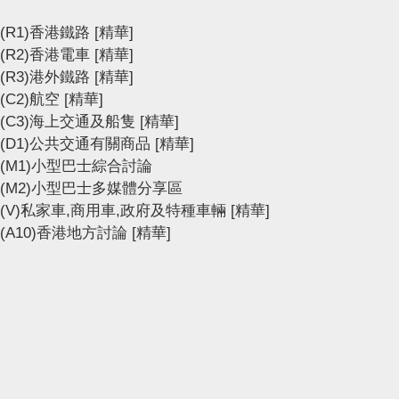
(R1)香港鐵路
[精華]
(R2)香港電車
[精華]
(R3)港外鐵路
[精華]
(C2)航空
[精華]
(C3)海上交通及船隻
[精華]
(D1)公共交通有關商品
[精華]
(M1)小型巴士綜合討論
(M2)小型巴士多媒體分享區
(V)私家車,商用車,政府及特種車輛
[精華]
(A10)香港地方討論
[精華]