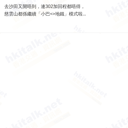
去沙田又開唔到，連302加回程都唔得，
慈雲山都係繼續「小巴<>地鐵」模式啦...