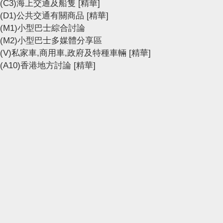
(C3)海上交通及船隻
[精華]
(D1)公共交通有關商品
[精華]
(M1)小型巴士綜合討論
(M2)小型巴士多媒體分享區
(V)私家車,商用車,政府及特種車輛
[精華]
(A10)香港地方討論
[精華]