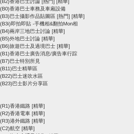
(B2)香港巴士討論
[熱門]
[精華]
(B0)香港巴士車務及車廂設備
(B3)巴士攝影作品貼圖區
[熱門]
[精華]
(B3i)即拍即貼 -手機相&翻拍Mon相
(B4)兩岸三地巴士討論
[精華]
(B5)外地巴士討論
[精華]
(B6)旅遊巴士及過境巴士
[精華]
(B1)香港巴士廣告消息/廣告車行踪
(B7)巴士特別所見
(B11)巴士精華區
(B22)巴士迷吹水區
(B23)巴士影片分享區
(R1)香港鐵路
[精華]
(R2)香港電車
[精華]
(R3)港外鐵路
[精華]
(C2)航空
[精華]