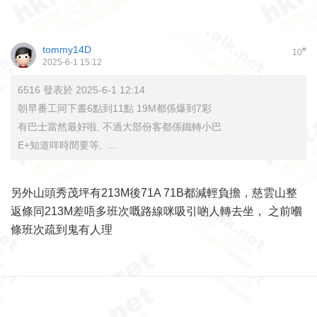
tommy14D
#
10
2025-6-1 15:12
6516 發表於 2025-6-1 12:14
朝早番工同下晝6點到11點 19M都係爆到7彩
有巴士當然最好啦, 不過大部份客都係鐵轉小巴
E+知道咩時間要等, ...
另外山頭秀茂坪有213M後71A 71B都減輕負擔，慈雲山整
返條同213M差唔多班次嘅路線咪吸引啲人轉去坐， 之前嗰
條班次疏到鬼有人理