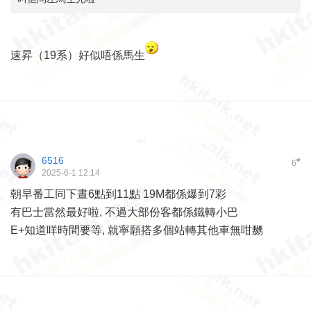
速昇（19系）好似唔係馬生
6516
#
6
2025-6-1 12:14
朝早番工同下晝6點到11點 19M都係爆到7彩
有巴士當然最好啦, 不過大部份客都係鐵轉小巴
E+知道咩時間要等, 就寧願搭多個站轉其他車無咁嬲