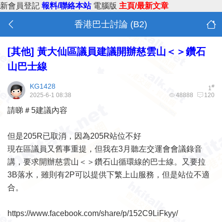
新會員登記
報料/聯絡本站
電腦版
主頁/最新文章
香港巴士討論 (B2)
[其他]
黃大仙區議員建議開辦慈雲山＜＞鑽石
山巴士線
KG1428
#
1
2025-6-1 08:38
48888
120
請睇＃5建議內容
但是205R已取消，因為205R站位不好
現在區議員又舊事重提，但我在3月聽左交運會會議錄音
講，要求開辦慈雲山＜＞鑽石山循環線的巴士線。又要拉
3B落水，雖則有2P可以提供下繁上山服務，但是站位不適
合。
https://www.facebook.com/share/p/152C9LiFkyy/