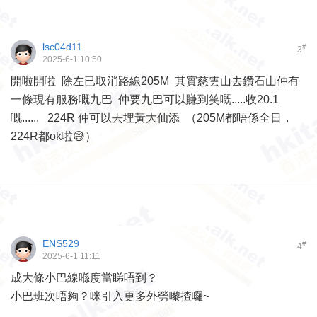
lsc04d11
#
3
2025-6-1 10:50
開啦開啦 除左已取消路線205M 其實慈雲山去鑽石山仲有
一條現有服務嘅九巴 仲要九巴可以賺到笑嘅.....收20.1
嘅...... 224R 仲可以去埋黃大仙添 （205M都唔係全日，
224R都ok啦😅）
ENS529
#
4
2025-6-1 11:11
成大條小巴線喺度當睇唔到？
小巴班次唔夠？咪引入更多外勞嚟揸囉~