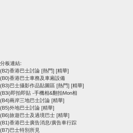
分板連結:
(B2)香港巴士討論
[熱門]
[精華]
(B0)香港巴士車務及車廂設備
(B3)巴士攝影作品貼圖區
[熱門]
[精華]
(B3i)即拍即貼 -手機相&翻拍Mon相
(B4)兩岸三地巴士討論
[精華]
(B5)外地巴士討論
[精華]
(B6)旅遊巴士及過境巴士
[精華]
(B1)香港巴士廣告消息/廣告車行踪
(B7)巴士特別所見