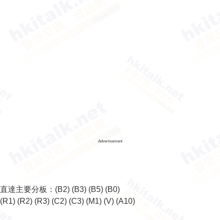
Advertisement
直達主要分板：
(B2)
(B3)
(B5)
(B0)
(R1)
(R2)
(R3)
(C2)
(C3)
(M1)
(V)
(A10)