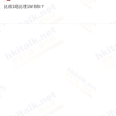
比得1唔比埋1M BBI？