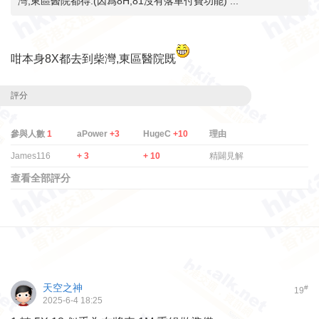
灣,東區醫院都得.(因爲8H,81沒有落車付費功能) ...
咁本身8X都去到
柴灣,東區醫院既
評分
參與人數
1
aPower
+3
HugeC
+10
理由
James116
+ 3
+ 10
精闢見解
查看全部評分
天空之神
#
19
2025-6-4 18:25