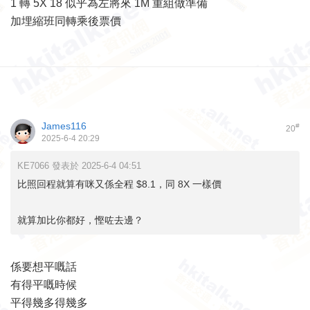
1 轉 5X 18 似乎為左將來 1M 重組做準備
加埋縮班同轉乘後票價
James116
#
20
2025-6-4 20:29
KE7066 發表於 2025-6-4 04:51
比照回程就算有咪又係全程 $8.1，同 8X 一樣價
就算加比你都好，慳咗去邊？
係要想平嘅話
有得平嘅時候
平得幾多得幾多