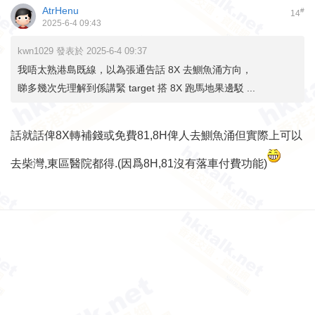
AtrHenu
#
14
2025-6-4 09:43
kwn1029 發表於 2025-6-4 09:37
我唔太熟港島既線，以為張通告話 8X 去鰂魚涌方向，
睇多幾次先理解到係講緊 target 搭 8X 跑馬地果邊駁 ...
話就話俾8X轉補錢或免費81,8H俾人去鰂魚涌但實際上可以
去柴灣,東區醫院都得.(因爲8H,81沒有落車付費功能)