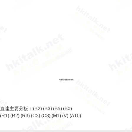
Advertisement
直達主要分板：
(B2)
(B3)
(B5)
(B0)
(R1)
(R2)
(R3)
(C2)
(C3)
(M1)
(V)
(A10)