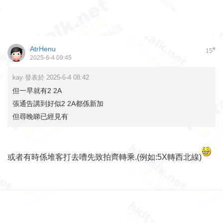
AtrHenu
#
15
2025-6-4 09:45
kay 發表於 2025-6-4 08:42
但一早就有2 2A
張通告講到好似2 2A都係新加
但尋晚睇已經見有
或者有時係堆客打去嘈先致拍齊轉乘.(例如:5X轉西北線)