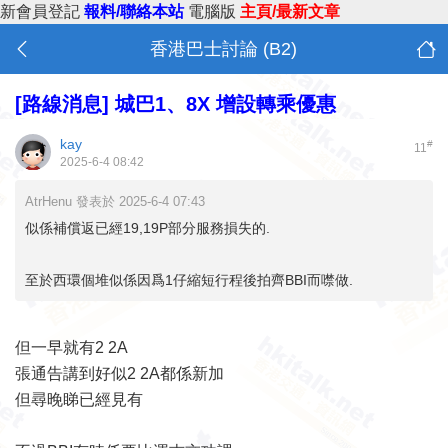
新會員登記
報料/聯絡本站
電腦版
主頁/最新文章
香港巴士討論 (B2)
[路線消息]
城巴1、8X 增設轉乘優惠
kay
#
11
2025-6-4 08:42
AtrHenu 發表於 2025-6-4 07:43
似係補償返已經19,19P部分服務損失的.
至於西環個堆似係因爲1仔縮短行程後拍齊BBI而噤做.
但一早就有2 2A
張通告講到好似2 2A都係新加
但尋晚睇已經見有