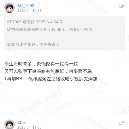
KU_7002
#
16
2025-6-4 16:28
KE7066 發表於 2025-6-4 04:51
比照回程就算有咪又係全程 $8.1，同 8X 一樣價
就算加比你都好，慳咗去邊？
學生哥時間多，緊係慳得一蚊得一蚊
又可以監察下東區線有無脫班，何樂而不為
1再加BBI，係咪縮短左之後收唔少投訴先焗加
Choi
#
17
2025-6-4 18:05