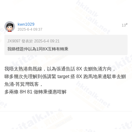
kwn1029
#
13
2025-6-4 09:37
JX9097 發表於 2025-6-4 09:21
我睇標題仲以為1同8X互轉有轉乘
我唔太熟港島既線，以為張通告話 8X 去鰂魚涌方向，
睇多幾次先理解到係講緊 target 搭 8X 跑馬地果邊駁車去鰂
魚涌-筲箕灣既客，
多兩條 8H 81 做轉乘優惠咁解