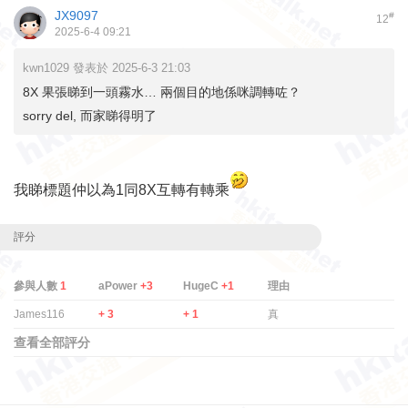
JX9097
#
12
2025-6-4 09:21
kwn1029 發表於 2025-6-3 21:03
8X 果張睇到一頭霧水… 兩個目的地係咪調轉咗？
sorry del, 而家睇得明了
我睇標題仲以為1同8X互轉有轉乘
評分
參與人數
1
aPower
+3
HugeC
+1
理由
James116
+ 3
+ 1
真
查看全部評分