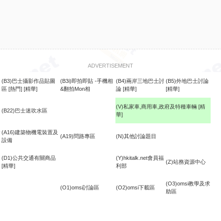
ADVERTISEMENT
(B3)巴士攝影作品貼圖
(B3i)即拍即貼 -手機相
(B4)兩岸三地巴士討
(B5)外地巴士討論
區
[熱門]
[精華]
&翻拍Mon相
論
[精華]
[精華]
(V)私家車,商用車,政府及特種車輛
[精
(B22)巴士迷吹水區
華]
食
(A16)建築物機電裝置及
(A19)問路專區
(N)其他討論題目
設備
(D1)公共交通有關商品
(Y)hkitalk.net會員福
(Z)站務資源中心
[精華]
利部
(O3)omsi教學及求
(O1)omsi討論區
(O2)omsi下載區
助區