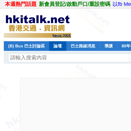
本週熱門話題
新會員登記/啟動戶口/重設密碼
以fb M
(B) Bus 巴士討論區
論壇
巴士路線消息
導讀
80
飛行報告
日誌
保留巴士
分享
記錄