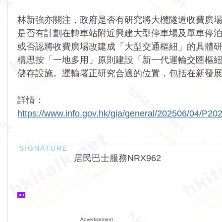
林新強亦關注，政府是否有研究將大欖隧道收費廣
是否有計劃在轉車站附近興建大型停車場及單車停
或否認將收費廣場改建成「大型交通樞紐」的具體
構思按「一地多用」原則建設「新一代運輸交匯樞
儲存設施。運輸署正研究合適的位置，包括在新發
詳情：
https://www.info.gov.hk/gia/general/202506/04/P2
居民巴士服務NRX962
Advertisement