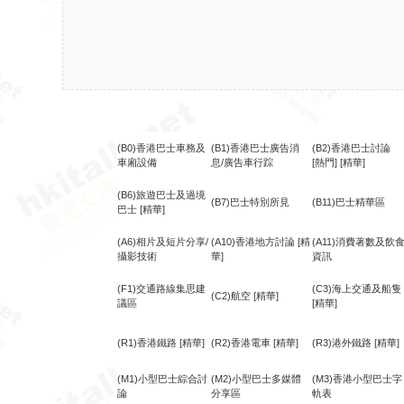
(B0)香港巴士車務及
(B1)香港巴士廣告消
(B2)香港巴士討論
車廂設備
息/廣告車行踪
[熱門]
[精華]
(B6)旅遊巴士及過境
(B7)巴士特別所見
(B11)巴士精華區
巴士
[精華]
(A6)相片及短片分享/
(A10)香港地方討論
[精
(A11)消費著數及飲
攝影技術
華]
資訊
(F1)交通路線集思建
(C3)海上交通及船隻
(C2)航空
[精華]
議區
[精華]
(R1)香港鐵路
[精華]
(R2)香港電車
[精華]
(R3)港外鐵路
[精華]
(M1)小型巴士綜合討
(M2)小型巴士多媒體
(M3)香港小型巴士字
論
分享區
軌表