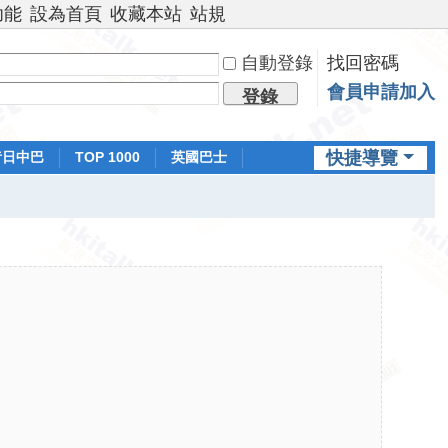
功能
設為首頁
收藏本站
站規
自動登錄
找回密碼
會員申請加入
登錄
快捷導覽
昔日中巴
TOP 1000
英國巴士
排行榜
日本鐵路