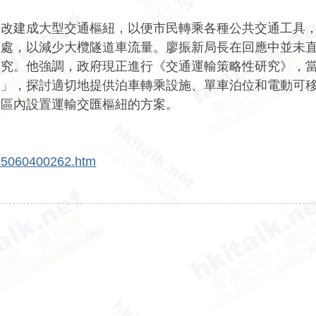
場改建成大型交通樞紐，以便市民轉乘各種公共交通工具
泊處，以減少大欖隧道車流量。廖振新局長在回應中並未
研究。他強調，政府現正進行《交通運輸策略性研究》，
紐」，探討適切地提供泊車轉乘設施、單車泊位和電動可
展區內設置運輸交匯樞紐的方案。
025060400262.htm