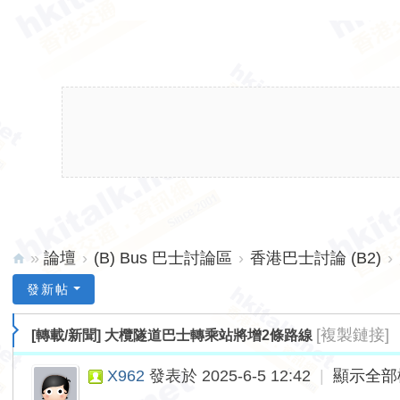
»
論壇
›
(B) Bus 巴士討論區
›
香港巴士討論 (B2)
›
hk
發新帖
ita
[複製鏈接]
[轉載/新聞]
大欖隧道巴士轉乘站將增2條路線
lk.
ne
X962
發表於 2025-6-5 12:42
|
顯示全部
t