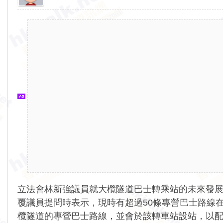
香
港
交
通
資
訊
網
立法會林新強議員就大欖隧道巴士轉乘站的未來發
覆議員提問時表示，現時有超過50條專營巴士路線
欖隧道的專營巴士路線，並會於該轉車站設站，以