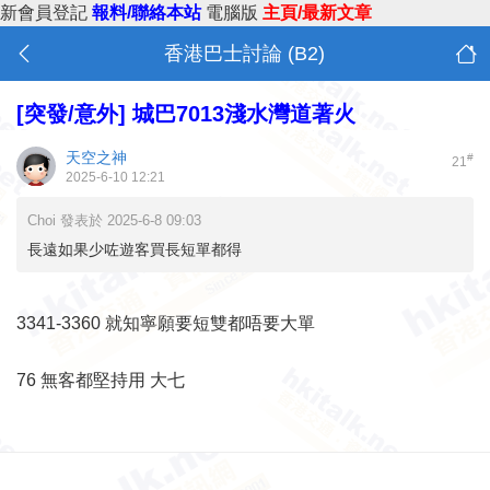
新會員登記
報料/聯絡本站
電腦版
主頁/最新文章
香港巴士討論 (B2)
[突發/意外]
城巴7013淺水灣道著火
天空之神
#
21
2025-6-10 12:21
Choi 發表於 2025-6-8 09:03
長遠如果少咗遊客買長短單都得
3341-3360 就知寧願要短雙都唔要大單
76 無客都堅持用 大七