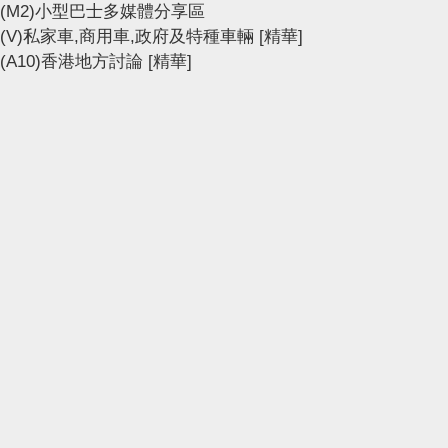
(M2)小型巴士多媒體分享區
(V)私家車,商用車,政府及特種車輛
[精華]
(A10)香港地方討論
[精華]