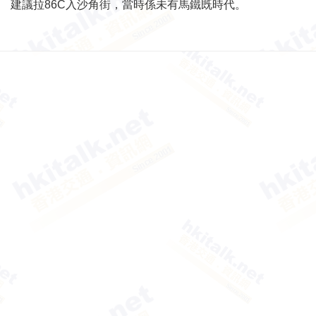
建議拉86C入沙角街，當時係未有馬鐵既時代。