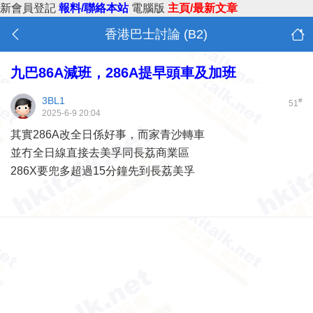
新會員登記
報料/聯絡本站
電腦版
主頁/最新文章
香港巴士討論 (B2)
九巴86A減班，286A提早頭車及加班
3BL1
#
51
2025-6-9 20:04
其實286A改全日係好事，而家青沙轉車
並冇全日線直接去美孚同長荔商業區
286X要兜多超過15分鐘先到長荔美孚