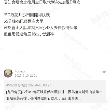
唔知會唔會之後用全日取代86A先加返D班次
睇D痕記片沙田圍開得快既
55分鐘都已經返左大圍
雖然會比人話星期六日少D人去長沙灣個帶
但佢用營運角度就出少幾部車
Togepi
#
60
2025-6-10 12:01
AVW28 發表於 2025-6-10 08:27
[九巴角度]72和81都可以算係86既替補，因為落大埔道山後第一
個站係美荷樓，都叫做做到石硤尾，係行去白田 ...