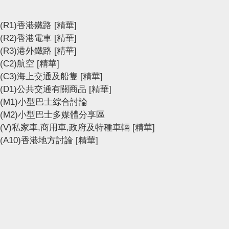
(R1)香港鐵路
[精華]
(R2)香港電車
[精華]
(R3)港外鐵路
[精華]
(C2)航空
[精華]
(C3)海上交通及船隻
[精華]
(D1)公共交通有關商品
[精華]
(M1)小型巴士綜合討論
(M2)小型巴士多媒體分享區
(V)私家車,商用車,政府及特種車輛
[精華]
(A10)香港地方討論
[精華]