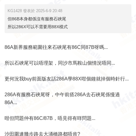
KG1428 發表於 2025-6-9 20:48
但86B本身都係沒有服務石硤尾
所以286X可以不需要用88X模式
86A新界服務範圍往來石硤尾有86C同87B呀嗎...
所以石硤尾可以唔理架，同沙市馬鞍山個情況唔同...
更何況我buy前面版友話286A學88X咁個鐘就掉個時針行...
286A有服務石硤尾呀，中午前搭286A去石硤尾係慢過
86A...
咁但問題仲有86C/87B，唔見得有咩問題...
沙田圍連幾步路去大涌橋路都唔肯?