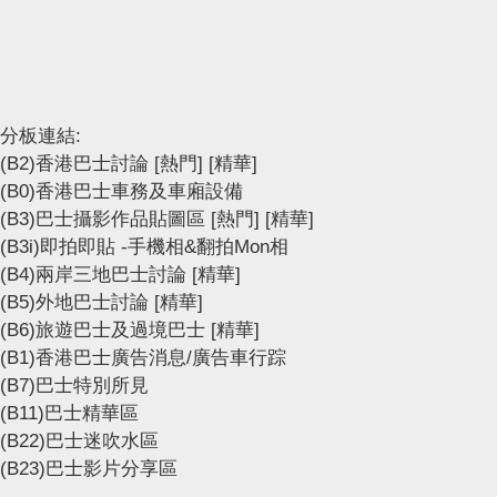
分板連結:
(B2)香港巴士討論
[熱門]
[精華]
(B0)香港巴士車務及車廂設備
(B3)巴士攝影作品貼圖區
[熱門]
[精華]
(B3i)即拍即貼 -手機相&翻拍Mon相
(B4)兩岸三地巴士討論
[精華]
(B5)外地巴士討論
[精華]
(B6)旅遊巴士及過境巴士
[精華]
(B1)香港巴士廣告消息/廣告車行踪
(B7)巴士特別所見
(B11)巴士精華區
(B22)巴士迷吹水區
(B23)巴士影片分享區