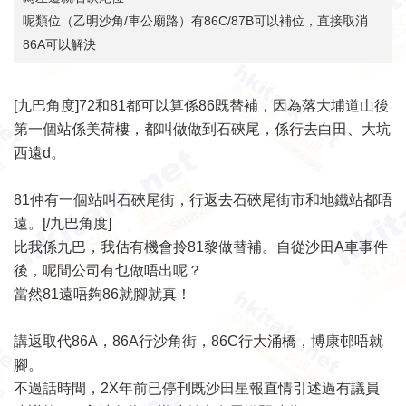
呢類位（乙明沙角/車公廟路）有86C/87B可以補位，直接取消
86A可以解決
[九巴角度]72和81都可以算係86既替補，因為落大埔道山後
第一個站係美荷樓，都叫做做到石硤尾，係行去白田、大坑
西遠d。
81仲有一個站叫石硤尾街，行返去石硤尾街市和地鐵站都唔
遠。[/九巴角度]
比我係九巴，我估有機會拎81黎做替補。自從沙田A車事件
後，呢間公司有乜做唔出呢？
當然81遠唔夠86就腳就真！
講返取代86A，86A行沙角街，86C行大涌橋，博康邨唔就
腳。
不過話時間，2X年前已停刊既沙田星報直情引述過有議員