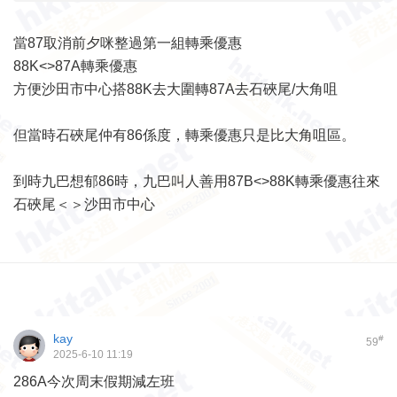
當87取消前夕咪整過第一組轉乘優惠
88K<>87A轉乘優惠
方便沙田市中心搭88K去大圍轉87A去石硤尾/大角咀
但當時石硤尾仲有86係度，轉乘優惠只是比大角咀區。
到時九巴想郁86時，九巴叫人善用87B<>88K轉乘優惠往來
石硤尾＜＞沙田市中心
kay
#
59
2025-6-10 11:19
286A今次周末假期減左班