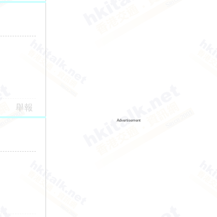
舉報
Advertisement