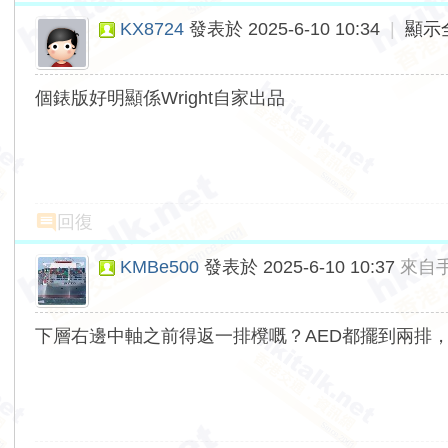
KX8724
發表於 2025-6-10 10:34
|
顯示
個錶版好明顯係Wright自家出品
回復
KMBe500
發表於 2025-6-10 10:37
來自
下層右邊中軸之前得返一排櫈嘅？AED都擺到兩排，