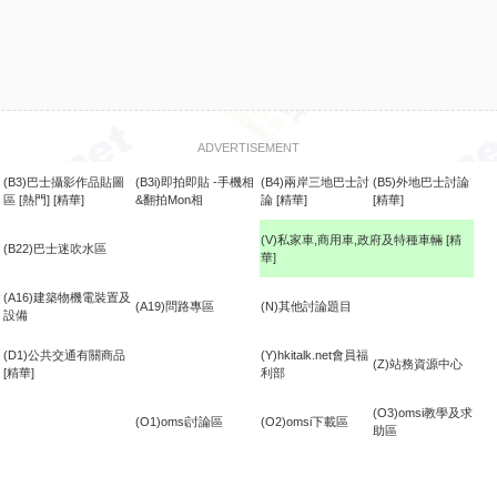
ADVERTISEMENT
(B3)巴士攝影作品貼圖
(B3i)即拍即貼 -手機相
(B4)兩岸三地巴士討
(B5)外地巴士討論
區
[熱門]
[精華]
&翻拍Mon相
論
[精華]
[精華]
(V)私家車,商用車,政府及特種車輛
[精
(B22)巴士迷吹水區
華]
食
(A16)建築物機電裝置及
(A19)問路專區
(N)其他討論題目
設備
(D1)公共交通有關商品
(Y)hkitalk.net會員福
(Z)站務資源中心
[精華]
利部
(O3)omsi教學及求
(O1)omsi討論區
(O2)omsi下載區
助區