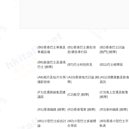
(B0)香港巴士車務及
(B1)香港巴士廣告消
(B2)香港巴士討論
車廂設備
息/廣告車行踪
[熱門]
[精華]
(B6)旅遊巴士及過境
(B7)巴士特別所見
(B11)巴士精華區
巴士
[精華]
(A6)相片及短片分享/
(A10)香港地方討論
[精
(A11)消費著數及飲
攝影技術
華]
資訊
(F1)交通路線集思建
(C3)海上交通及船隻
(C2)航空
[精華]
議區
[精華]
(R1)香港鐵路
[精華]
(R2)香港電車
[精華]
(R3)港外鐵路
[精華]
(M1)小型巴士綜合討
(M2)小型巴士多媒體
(M3)香港小型巴士字
論
分享區
軌表