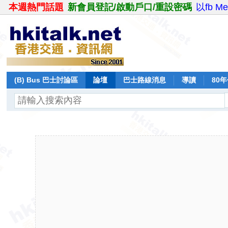
本週熱門話題
新會員登記/啟動戶口/重設密碼
以fb M
(B) Bus 巴士討論區
論壇
巴士路線消息
導讀
80
飛行報告
日誌
保留巴士
分享
記錄