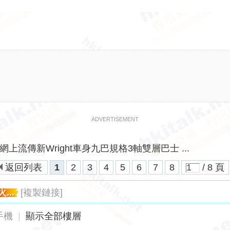
ADVERTISEMENT
網上流傳新Wright車身九巴規格3軸雙層巴士 ...
返回列表
1
2
3
4
5
6
7
8
/ 8 頁
火...
[複製鏈接]
手機
|
顯示全部樓層