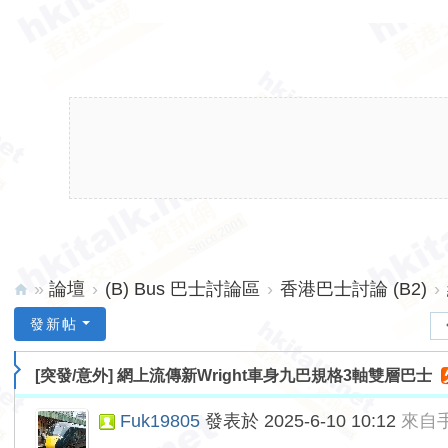
»
論壇
›
(B) Bus 巴士討論區
›
香港巴士討論 (B2)
›
hk
發新帖
ita
[突發/意外]
網上流傳新Wright車身九巴規格3軸雙層巴士
lk.
ne
Fuk19805
發表於 2025-6-10 10:12
來自
t