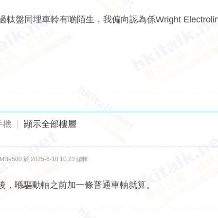
r，不過軚盤同埋車軨有啲陌生，我偏向認為係Wright Electrolin
手機
|
顯示全部樓層
e500 於 2025-6-10 10:23 編輯
加長之後，喺驅動軸之前加一條普通車軸就算。