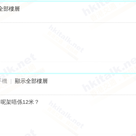
全部樓層
手機
|
顯示全部樓層
呢架唔係12米？