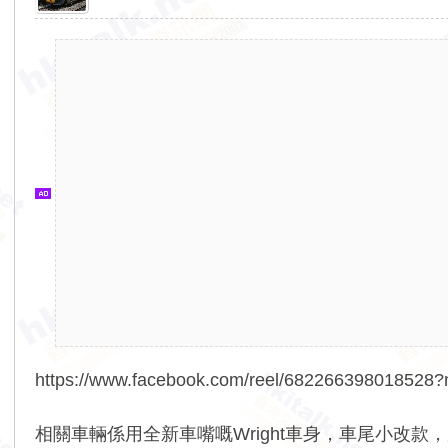
香
港
交
通
資
訊
網
https://www.facebook.com/reel/68226639801852
相關車輛係用全新車嘴嘅Wright車身，車尾小改