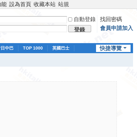
功能
設為首頁
收藏本站
站規
自動登錄
找回密碼
會員申請加入
登錄
快捷導覽
昔日中巴
TOP 1000
英國巴士
排行榜
日本鐵路