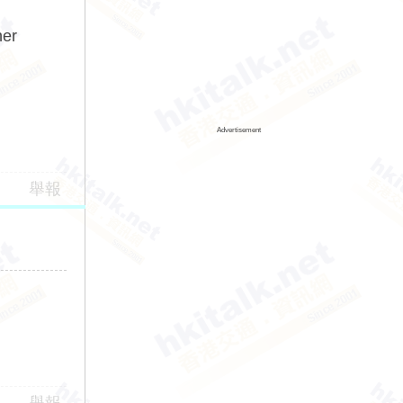
er
Advertisement
舉報