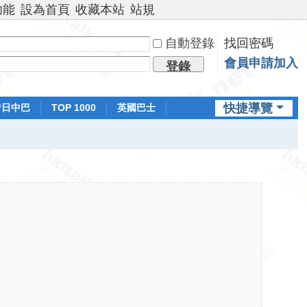
功能
設為首頁
收藏本站
站規
自動登錄
找回密碼
會員申請加入
登錄
快捷導覽
昔日中巴
TOP 1000
英國巴士
排行榜
日本鐵路