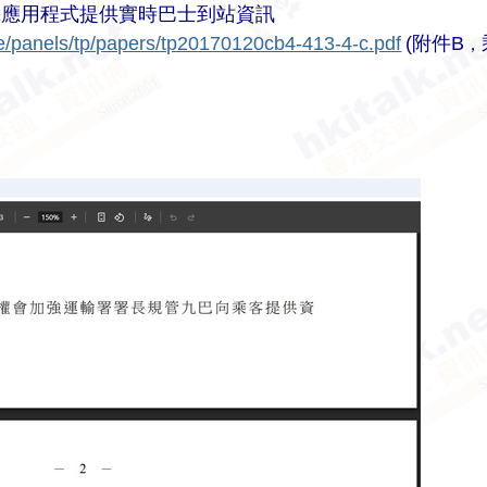
機應用程式提供實時巴士到站資訊
se/panels/tp/papers/tp20170120cb4-413-4-c.pdf
(附件B
，