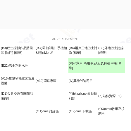
ADVERTISEMENT
(B3)巴士攝影作品貼圖
(B3i)即拍即貼 -手機相
(B4)兩岸三地巴士討
(B5)外地巴士討論
區
[熱門]
[精華]
&翻拍Mon相
論
[精華]
[精華]
(V)私家車,商用車,政府及特種車輛
[精
(B22)巴士迷吹水區
華]
食
(A16)建築物機電裝置及
(A19)問路專區
(N)其他討論題目
設備
(D1)公共交通有關商品
(Y)hkitalk.net會員福
(Z)站務資源中心
[精華]
利部
(O3)omsi教學及求
(O1)omsi討論區
(O2)omsi下載區
助區