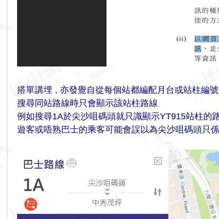
搭單講埋
亦發覺自從每個站都編配月台或站柱編號
，
搜尋同站路線時只會顯示該站柱路線
例如搜尋1A於尖沙咀碼頭就只識顯示YT915站柱的
遊客或唔熟巴士的乘客可能會誤以為尖沙咀碼頭只係