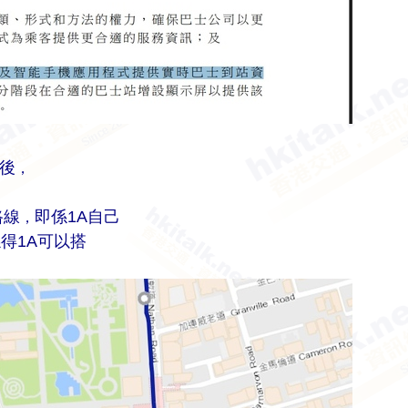
後
，
路線
即係1A自己
，
得1A可以搭