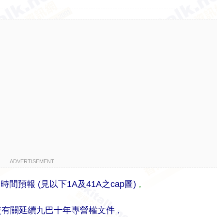
ADVERTISEMENT
報 (見以下1A及41A之cap圖)
，
交有關延續九巴十年專營權文件
，