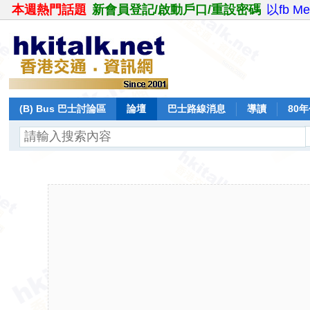
本週熱門話題
新會員登記/啟動戶口/重設密碼
以fb M
(B) Bus 巴士討論區
論壇
巴士路線消息
導讀
80
飛行報告
日誌
保留巴士
分享
記錄