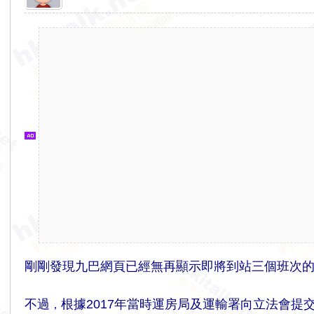
香
港
交
通
資
訊
網
剛剛發現九巴網頁已經無再顯示即將到站三個班次的時間預
不過
根據2017年當時運房局及運輸署向立法會提
，