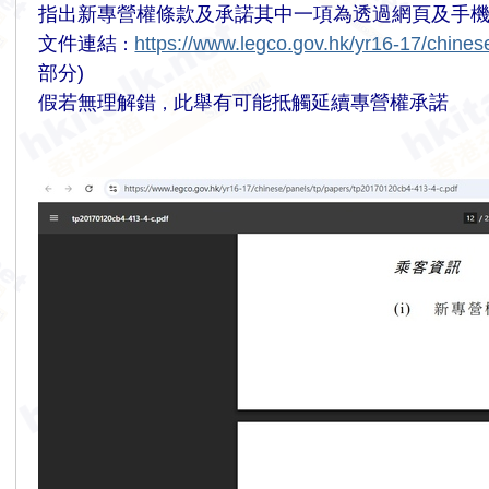
指出新專營權條款及承諾其中一項為透過網頁及手
文件連結
https://www.legco.gov.hk/yr16-17/chine
：
部分)
假若無理解錯
此舉有可能抵觸延續專營權承諾
，