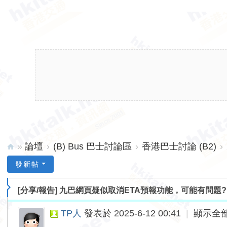
»
論壇
›
(B) Bus 巴士討論區
›
香港巴士討論 (B2)
›
hk
發新帖
ita
[分享/報告]
九巴網頁疑似取消ETA預報功能，可能有問題?
lk.
ne
TP人
發表於 2025-6-12 00:41
|
顯示全
t