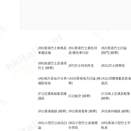
(B0)香港巴士車務及
(B1)香港巴士廣告消
(B2)香港巴士討論
車廂設備
息/廣告車行踪
[熱門]
[精華]
(B6)旅遊巴士及過境
(B7)巴士特別所見
(B11)巴士精華區
巴士
[精華]
(A6)相片及短片分享/
(A10)香港地方討論
[精
(A11)消費著數及飲
攝影技術
華]
資訊
(F1)交通路線集思建
(C3)海上交通及船隻
(C2)航空
[精華]
議區
[精華]
(R1)香港鐵路
[精華]
(R2)香港電車
[精華]
(R3)港外鐵路
[精華]
(M1)小型巴士綜合討
(M2)小型巴士多媒體
(M3)香港小型巴士字
論
分享區
軌表