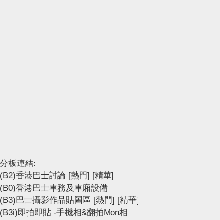
分板連結:
(B2)香港巴士討論
[熱門]
[精華]
(B0)香港巴士車務及車廂設備
(B3)巴士攝影作品貼圖區
[熱門]
[精華]
(B3i)即拍即貼 -手機相&翻拍Mon相