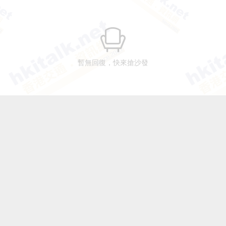
暫無回復，快來搶沙發