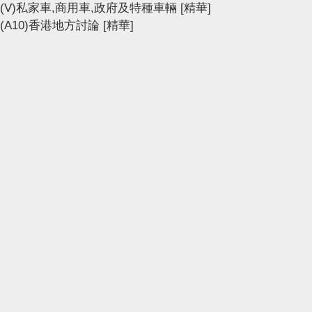
(V)私家車,商用車,政府及特種車輛
[精華]
(A10)香港地方討論
[精華]