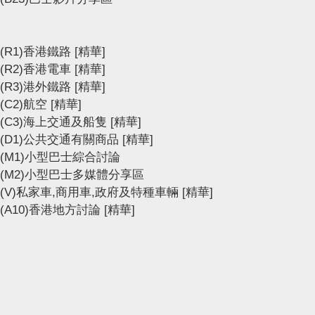
(R1)香港鐵路
[精華]
(R2)香港電車
[精華]
(R3)港外鐵路
[精華]
(C2)航空
[精華]
(C3)海上交通及船隻
[精華]
(D1)公共交通有關商品
[精華]
(M1)小型巴士綜合討論
(M2)小型巴士多媒體分享區
(V)私家車,商用車,政府及特種車輛
[精華]
(A10)香港地方討論
[精華]