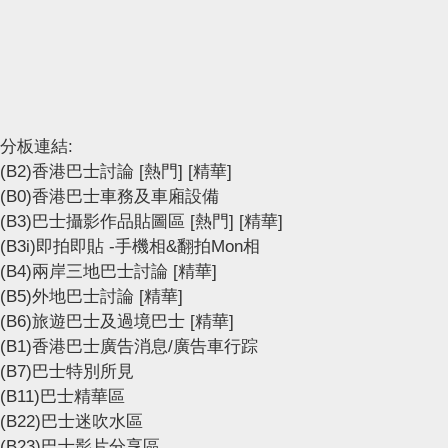
分板連結:
(B2)香港巴士討論
[熱門]
[精華]
(B0)香港巴士車務及車廂設備
(B3)巴士攝影作品貼圖區
[熱門]
[精華]
(B3i)即拍即貼 -手機相&翻拍Mon相
(B4)兩岸三地巴士討論
[精華]
(B5)外地巴士討論
[精華]
(B6)旅遊巴士及過境巴士
[精華]
(B1)香港巴士廣告消息/廣告車行踪
(B7)巴士特別所見
(B11)巴士精華區
(B22)巴士迷吹水區
(B23)巴士影片分享區