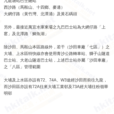
九龍塘站巴士總站
西沙路（馬鞍山、十四鄉、麥邊）
大網仔路（黃竹灣、北潭涌）及黃石碼頭
另外，最接近萬宜水庫東壩之九巴巴士站為大網仔路「上
窰」及北潭路「鯽魚湖」
除沙田、馬鞍山本區路線外，若干（沙田車廠「七區」）之
大埔、上水區特快線亦會使用青沙公路轉車站、獅子山隧道
巴士站、大老山隧道巴士站，上述巴士站亦屬「沙田車廠」
之「八區」管理範圍
大埔及上水區亦設有72、74A、W3途經沙田而前往九龍，
而沙田區亦設有72A往來大埔工業邨及73A經大埔往粉嶺華
明邨