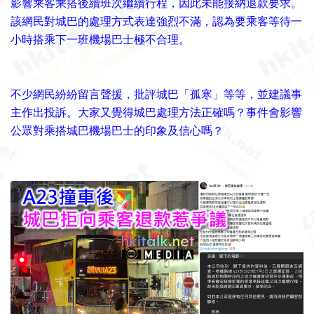
影響乘客乘搭後續班次繼續行程，因此未能接納退款要求。
該網民對城巴的處理方式表達強烈不滿，認為要乘客等待一
小時搭乘下一班機場巴士極不合理。
不少網民紛紛留言聲援，批評城巴「孤寒」等等，並建議事
主作出投訴。大家又覺得城巴處理方法正確嗎？事件會影響
公眾對乘搭城巴機場巴士的印象及信心嗎？