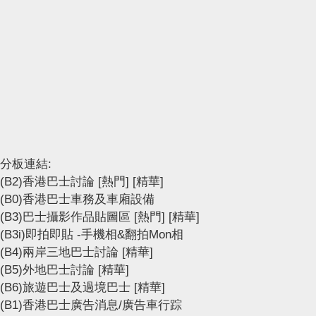
分板連結:
(B2)香港巴士討論
[熱門]
[精華]
(B0)香港巴士車務及車廂設備
(B3)巴士攝影作品貼圖區
[熱門]
[精華]
(B3i)即拍即貼 -手機相&翻拍Mon相
(B4)兩岸三地巴士討論
[精華]
(B5)外地巴士討論
[精華]
(B6)旅遊巴士及過境巴士
[精華]
(B1)香港巴士廣告消息/廣告車行踪