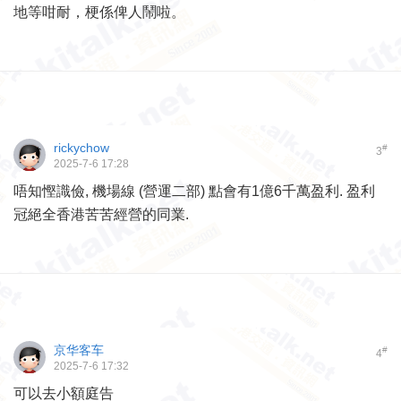
地等咁耐，梗係俾人鬧啦。
rickychow
#
3
2025-7-6 17:28
唔知慳識儉, 機場線 (營運二部) 點會有1億6千萬盈利. 盈利
冠絕全香港苦苦經營的同業.
京华客车
#
4
2025-7-6 17:32
可以去小額庭告