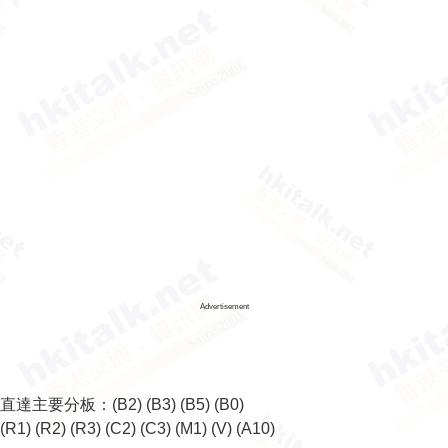
Advertisement
直達主要分板：
(B2)
(B3)
(B5)
(B0)
(R1)
(R2)
(R3)
(C2)
(C3)
(M1)
(V)
(A10)