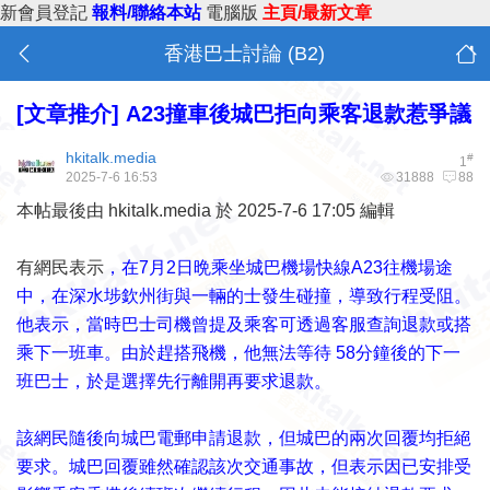
新會員登記
報料/聯絡本站
電腦版
主頁/最新文章
香港巴士討論 (B2)
[文章推介]
A23撞車後城巴拒向乘客退款惹爭議
hkitalk.media
#
1
2025-7-6 16:53
31888
88
本帖最後由 hkitalk.media 於 2025-7-6 17:05 編輯
有網民表示
，在7月2日晩乘坐城巴機場快線A23往機場途
中，在深水埗欽州街與一輛的士發生碰撞，導致行程受阻。
他表示，當時巴士司機曾提及乘客可透過客服查詢退款或搭
乘下一班車。由於趕搭飛機，他無法等待 58分鐘後的下一
班巴士，於是選擇先行離開再要求退款。
該網民隨後向城巴電郵申請退款，但城巴的兩次回覆均拒絕
要求。城巴回覆雖然確認該次交通事故，但表示因已安排受