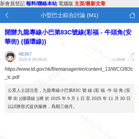
新會員登記
報料/聯絡本站
電腦版
主頁/最新文章
小型巴士綜合討論 (M1)
開辦九龍專線小巴第83C號線(彩福 - 牛頭角(安
華街) (循環線))
AE367
#
1
2025-8-28 09:03
9046
1
https://www.td.gov.hk/filemanager/en/content_13/WCO/83c
_tc.pdf
公眾人士請注意，九龍專線小巴第83C 號 線 (彩 福 -牛 頭 角 (安
華 街 )(循環線 ))將 於 2025 年 9 月 1 日 至 2025 年 11 月 30 日
以試辦形式提供服務，爲期三個月。