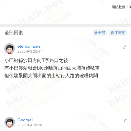
回帖數目：
3
全部回復
看全部
倒序瀏覽
3
eternalflame
#
2
2025-9-3 23:47
小巴站係沙田方向T字路口之後
有小巴停站就會block晒落山同由大埔落黎嘅車
但係駿景園大閘出面的士站行人路的確唔夠闊
GeorgeL
#
3
2025-9-4 20:20