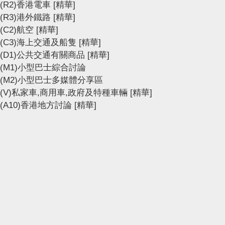
(R2)香港電車
[精華]
(R3)港外鐵路
[精華]
(C2)航空
[精華]
(C3)海上交通及船隻
[精華]
(D1)公共交通有關商品
[精華]
(M1)小型巴士綜合討論
(M2)小型巴士多媒體分享區
(V)私家車,商用車,政府及特種車輛
[精華]
(A10)香港地方討論
[精華]