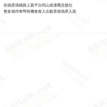
佢個度係鐵路上蓋平台同山坡邊嘅交接位
整多個停車彎有機會會入左駿景個地界入面