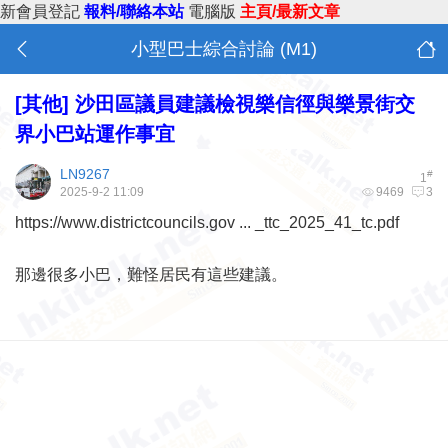
新會員登記
報料/聯絡本站
電腦版
主頁/最新文章
小型巴士綜合討論 (M1)
[其他]
沙田區議員建議檢視樂信徑與樂景街交
界小巴站運作事宜
LN9267
#
1
2025-9-2 11:09
9469
3
https://www.districtcouncils.gov ... _ttc_2025_41_tc.pdf
那邊很多小巴，難怪居民有這些建議。