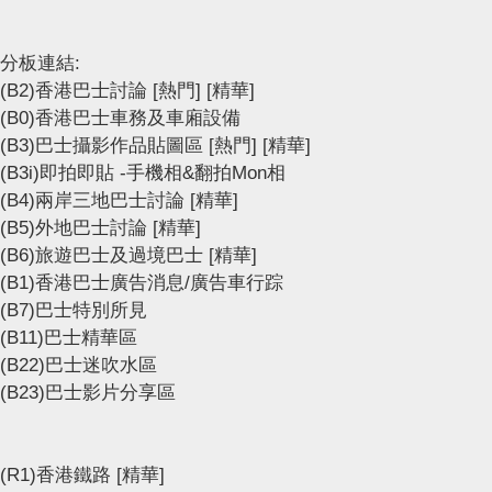
分板連結:
(B2)香港巴士討論
[熱門]
[精華]
(B0)香港巴士車務及車廂設備
(B3)巴士攝影作品貼圖區
[熱門]
[精華]
(B3i)即拍即貼 -手機相&翻拍Mon相
(B4)兩岸三地巴士討論
[精華]
(B5)外地巴士討論
[精華]
(B6)旅遊巴士及過境巴士
[精華]
(B1)香港巴士廣告消息/廣告車行踪
(B7)巴士特別所見
(B11)巴士精華區
(B22)巴士迷吹水區
(B23)巴士影片分享區
(R1)香港鐵路
[精華]