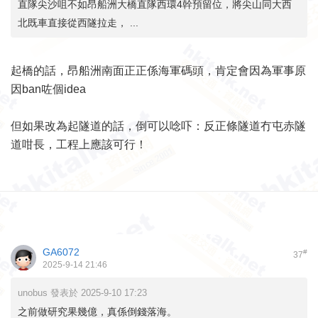
直隊尖沙咀不如昂船洲大橋直隊西環4幹預留位，將尖山同大西
北既車直接從西隧拉走， ...
起橋的話，昂船洲南面正正係海軍碼頭，肯定會因為軍事原
因ban咗個idea
但如果改為起隧道的話，倒可以唸吓：反正條隧道冇屯赤隧
道咁長，工程上應該可行！
GA6072
#
37
2025-9-14 21:46
unobus 發表於 2025-9-10 17:23
之前做研究果幾億，真係倒錢落海。