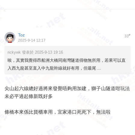
Toz
#
33
2025-9-14 12:17
rickywk 發表於 2025-9-13 19:16
唉，其實我覺得昂船洲大橋同南灣隧道得物無所用，若果可以直
入西九龍甚至直入中九龍幹線就好有用，但最尾 ...
尖山起六線總好過將來發覺唔夠用加建，獅子山隧道咁玩法
未必平過起條新既好多
條橋本來係比貨櫃車用，宜家港口死死下，無法啦