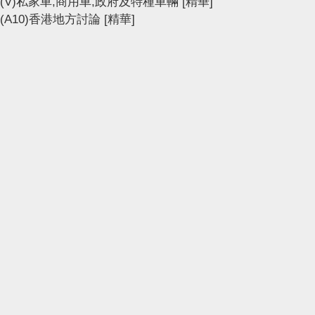
(V)私家車,商用車,政府及特種車輛
[精華]
(A10)香港地方討論
[精華]