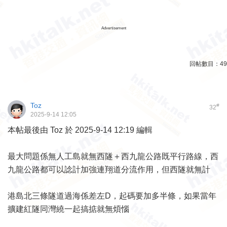
Advertisement
回帖數目：
49
Toz
#
32
2025-9-14 12:05
本帖最後由 Toz 於 2025-9-14 12:19 編輯
最大問題係無人工島就無西隧＋西九龍公路既平行路線，西
九龍公路都可以諗計加強連翔道分流作用，但西隧就無計
港島北三條隧道過海係差左D，起碼要加多半條，如果當年
擴建紅隧同灣繞一起搞掂就無煩惱