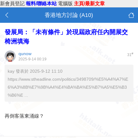
新會員登記
報料/聯絡本站
電腦版
主頁/最新文章
香港地方討論 (A10)
發展局：「未有條件」於現屆政府任內開展交
椅洲填海
qunow
#
31
2025-9-14 00:19
kay 發表於 2025-9-12 11:10
https://www.stheadline.com/politics/3498709/%E5%A4%A7%E
6%A3%8B%E7%9B%A4%E4%BA%BA%E5%B7%A5%E5%B3
%B6%E ...
再倒客落東涌線？