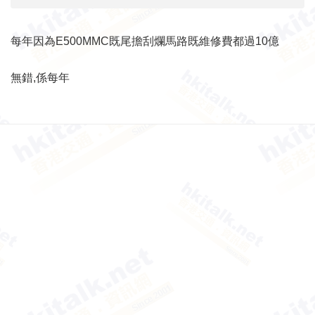
每年因為E500MMC既尾擔刮爛馬路既維修費都過10億
無錯,係每年