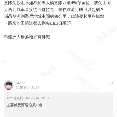
直隊尖沙咀不如昂船洲大橋直隊西環4幹預留位，將尖山同
大西北既車直接從西隧拉走，差在維港可唔可以起橋？
係昂船洲到堅尼地城中間約四公里，應該要起兩座橋墩
（將來沙田繞道都去到尖山出口果頭）
昂船洲大橋落地底有排兜
jleong
#
36
2025-9-14 21:16
Toz 發表於 2025-9-14 19:10
主要係受西隧拖累O者