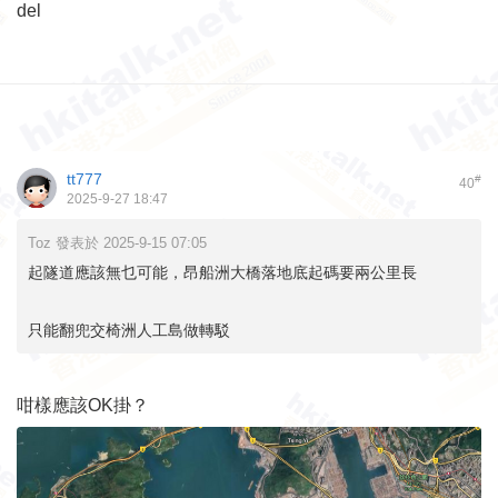
del
tt777
#
40
2025-9-27 18:47
Toz 發表於 2025-9-15 07:05
起隧道應該無乜可能，昂船洲大橋落地底起碼要兩公里長
只能翻兜交椅洲人工島做轉駁
咁樣應該OK掛？