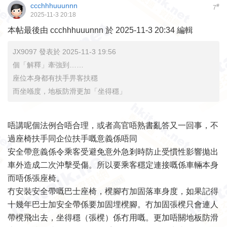
ccchhhuuunnn
#
7
2025-11-3 20:18
本帖最後由 ccchhhuuunnn 於 2025-11-3 20:34 編輯
JX9097 發表於 2025-11-3 19:56
個「解釋」牽強到……
座位本身都有扶手畀客扶穩
而坐喺度，地板防滑更加「坐得穩」
唔講呢個法例合唔合理，或者高官唔熟書亂答又一回事，不
過座椅扶手同企位扶手嘅意義係唔同
安全帶意義係令乘客受避免意外急剎時防止受慣性影響拋出
車外造成二次沖擊受傷。所以要乘客穩定連接嘅係車輛本身
而唔係張座椅。
冇安裝安全帶嘅巴士座椅，櫈腳冇加固落車身度，如果記得
十幾年巴士加安全帶係要加固埋櫈腳。冇加固張櫈只會連人
帶櫈飛出去，坐得穩（張櫈）係冇用嘅。更加唔關地板防滑