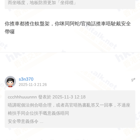
而坐喺度，地板防滑更加「坐得穩」
你揸車都揸住軚盤架，你咪同阿蛇/官拗話揸車唔駛戴安全
帶囉
s3n370
#
9
2025-11-3 21:26
ccchhhuuunnn 發表於 2025-11-3 12:18
唔講呢個法例合唔合理，或者高官唔熟書亂答又一回事，不過座
椅扶手同企位扶手嘅意義係唔同
安全帶意義係令 ...