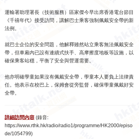
運輸署助理署長（技術服務）區家傑今早出席香港電台節目
《千禧年代》接受訪問，講解巴士乘客強制佩戴安全帶的新
法例。
就巴士企位的安全問題，他解釋雖然站立乘客無法佩戴安全
帶，但車廂內已設有連續式扶手、高摩擦度地板等設施，以
確保乘客站穩，平衡了安全與營運需要。
他亦明確學童如果沒有佩戴安全帶，學童本人要負上法律責
任。他表示在校巴上，保姆會從旁監督，確保學童佩戴好安
全帶。
詳細訪問內容
(錄音:
https://www.rthk.hk/radio/radio1/programme/HK2000/episo
de/1054799
)