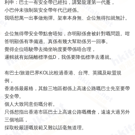
利申：巴士一有安全帶已經扣，講緊龍運第一代躉，
小巴仲未強制裝安全帶年代已經係。
我唔想萬一出事做炮彈。架車本身無、企位無得扣就無計。
企位無得帶安全帶點會唔知，亦明顯係會被針對嘅問題。咁
答明顯係有準備過。真係有幾大幫助係另一回事。
覺得企位唔駛帶去拗坐响度要帶係唔合理，
邏輯就有如隔離標準低D，我係要降低標準去遷就。
有巴士/旅遊巴界KOL比較過香港、台灣、英國及歐盟規
例，
香港係最嚴格，其餘三地區都係上高速公路嘅巴士先至要帶
安全帶。
個人大致同意佢嘅分析。
只係想指出香港市區巴士上高速公路嘅機會，遠遠大過另外
三個地區，
採取較嚴謹嘅規範又難以話毫無道理。