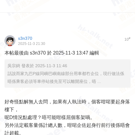
s3n370
#
10
2025-11-3 21:30
本帖最後由 s3n370 於 2025-11-3 13:47 編輯
吳宗錡 發表於 2025-11-3 11:46
話說而家九巴P線同嶼巴嶼南線部分用車都冇企位，現行做法係
唔係乘客必須等車停站後先至可以離開座位，唔 ...
好奇怪點解無人去問，如果有人執法時，個客咁啱要起身落
樓下，
呢D情況點處理？唔可能咁樣屈個客架喎。
另外法定載客量係計總人數，咁啱企佐起身行前行後係唔會
計超載。