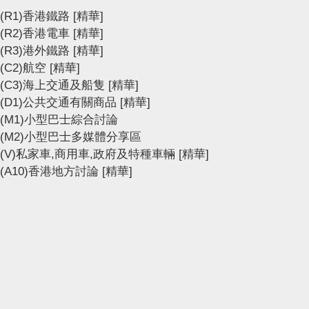
(R1)香港鐵路
[精華]
(R2)香港電車
[精華]
(R3)港外鐵路
[精華]
(C2)航空
[精華]
(C3)海上交通及船隻
[精華]
(D1)公共交通有關商品
[精華]
(M1)小型巴士綜合討論
(M2)小型巴士多媒體分享區
(V)私家車,商用車,政府及特種車輛
[精華]
(A10)香港地方討論
[精華]