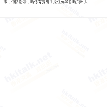
事，佢防滑啫，唔係有隻鬼手拉住你等你唔飛出去