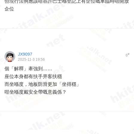
但現行法例應該唔容許巴士喺登記上有企位嘅車臨時唔開放
企位
JX9097
#
6
2025-11-3 19:56
個「解釋」牽強到……
座位本身都有扶手畀客扶穩
而坐喺度，地板防滑更加「坐得穩」
咁坐喺度戴安全帶嘅意義係？