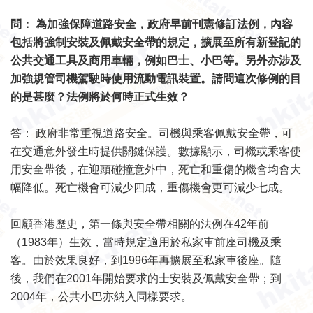
問： 為加強保障道路安全，政府早前刊憲修訂法例，內容
包括將強制安裝及佩戴安全帶的規定，擴展至所有新登記的
公共交通工具及商用車輛，例如巴士、小巴等。另外亦涉及
加強規管司機駕駛時使用流動電訊裝置。請問這次修例的目
的是甚麼？法例將於何時正式生效？
答： 政府非常重視道路安全。司機與乘客佩戴安全帶，可
在交通意外發生時提供關鍵保護。數據顯示，司機或乘客使
用安全帶後，在迎頭碰撞意外中，死亡和重傷的機會均會大
幅降低。死亡機會可減少四成，重傷機會更可減少七成。
回顧香港歷史，第一條與安全帶相關的法例在42年前
（1983年）生效，當時規定適用於私家車前座司機及乘
客。由於效果良好，到1996年再擴展至私家車後座。隨
後，我們在2001年開始要求的士安裝及佩戴安全帶；到
2004年，公共小巴亦納入同樣要求。