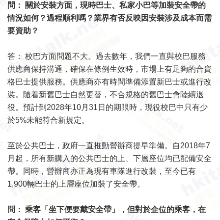
問： 關於安裝方面，現時巴士、私家小巴等加裝安全帶的
情況如何？過程順利嗎？業界有否反映因安裝涉及成本而需
要資助？
答： 校巴方面問題不大。過去數年，我們一直與校巴服務
供應商保持溝通，確保在條例生效時，市場上有足夠的合資
格巴士提供服務。供應商亦有時間準備添置新巴士或進行改
裝。隨着新舊巴士自然更替，不合規格的舊巴士會陸續退
役。預計到2028年10月31日的期限時，現役校巴中只有少
於5%未能符合新規定。
至於公共巴士，政府一直推動營辦商提早準備。自2018年7
月起，所有新購入的公共巴士的上、下層座位均已配備安全
帶。同時，營辦商亦正為現有車隊進行改裝，至今已有
1,900輛巴士的上層座位加裝了安全帶。
問： 乘客「坐下便要戴安全帶」，但對於企位的乘客，在