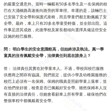
的嚴重交通意外。當時一輛載有50多名學生及一名保姆的校
巴在大涌橋路高速衝向路旁的單車徑。幸運的是，該輛巴士
已安裝了安全帶和保護式座椅，而且學童們都主動佩戴了安
全帶。最終，車上只有20多名學童受輕傷，並全部出院。這
件事足證其成效，此後學校及家長都傾向選擇具備這些安全
設施的校巴服務。
問： 明白學生的安全意識較高，但始終涉及執法。萬一學
童真的沒有佩戴安全帶，法律責任到底在誰身上？
答： 法律責任其實在於學童本人。不過，學校與校巴服務
供應商之間存有協議。我們規定，提供小學及幼稚園服務的
校巴上必須有一名保姆。保姆的職責是照顧學童上落車，並
在他們坐好後，檢查是否已佩戴好安全帶。雖然保姆本人沒
有直接的法律責任，但她會看顧車上所有學童，確保他們在
整個車程中都佩戴着安全帶。