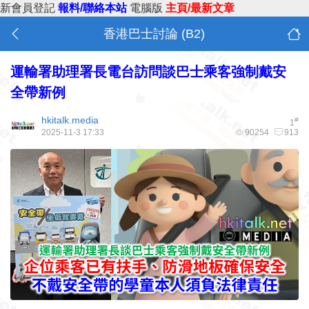
新會員登記
報料/聯絡本站
電腦版
主頁/最新文章
香港巴士討論 (B2)
運輸署助理署長電台訪問談巴士乘客強制戴安
全帶新例
hkitalk.media
#
1
2025-11-3 17:33
90254
913