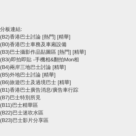
分板連結:
(B2)香港巴士討論
[熱門]
[精華]
(B0)香港巴士車務及車廂設備
(B3)巴士攝影作品貼圖區
[熱門]
[精華]
(B3i)即拍即貼 -手機相&翻拍Mon相
(B4)兩岸三地巴士討論
[精華]
(B5)外地巴士討論
[精華]
(B6)旅遊巴士及過境巴士
[精華]
(B1)香港巴士廣告消息/廣告車行踪
(B7)巴士特別所見
(B11)巴士精華區
(B22)巴士迷吹水區
(B23)巴士影片分享區