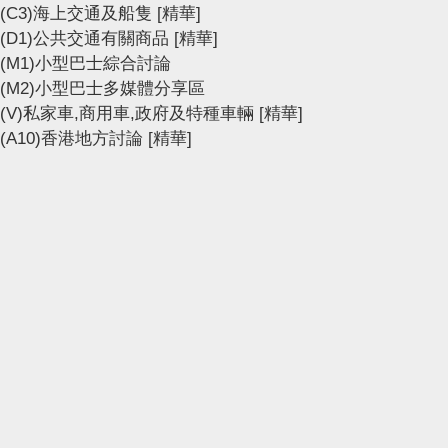
(C3)海上交通及船隻
[精華]
(D1)公共交通有關商品
[精華]
(M1)小型巴士綜合討論
(M2)小型巴士多媒體分享區
(V)私家車,商用車,政府及特種車輛
[精華]
(A10)香港地方討論
[精華]