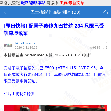
新會員登記
報料/聯絡本站
電腦版
主頁/最新文章
巴士攝影作品貼圖區 (B3)
[即日快報]
配電子後鏡九巴首航 284 只限已受
訓車長駕駛
hkitalk.media
#
1
2026-1-12 16:22
9335
2
本帖最後由 hkitalk.media 於 2026-1-13 10:43 編輯
安裝了電子後鏡的九巴 E500（ATENU1512/VP7195）今
日正式載客行走284線。巴士車型代號被編為N2C，目前只
限已受訓車長駕駛。
相片由街坊C提供