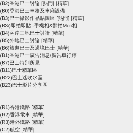
(B2)香港巴士討論
[熱門]
[精華]
(B0)香港巴士車務及車廂設備
(B3)巴士攝影作品貼圖區
[熱門]
[精華]
(B3i)即拍即貼 -手機相&翻拍Mon相
(B4)兩岸三地巴士討論
[精華]
(B5)外地巴士討論
[精華]
(B6)旅遊巴士及過境巴士
[精華]
(B1)香港巴士廣告消息/廣告車行踪
(B7)巴士特別所見
(B11)巴士精華區
(B22)巴士迷吹水區
(B23)巴士影片分享區
(R1)香港鐵路
[精華]
(R2)香港電車
[精華]
(R3)港外鐵路
[精華]
(C2)航空
[精華]