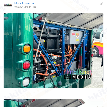
hkitalk.media
#
3
2026-1-13 11:16