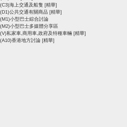
(C3)海上交通及船隻
[精華]
(D1)公共交通有關商品
[精華]
(M1)小型巴士綜合討論
(M2)小型巴士多媒體分享區
(V)私家車,商用車,政府及特種車輛
[精華]
(A10)香港地方討論
[精華]