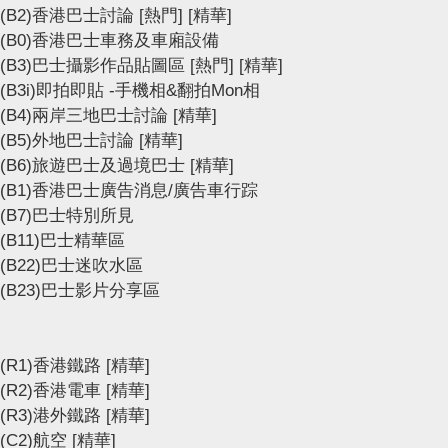
(B2)香港巴士討論
[熱門]
[精華]
(B0)香港巴士車務及車廂設備
(B3)巴士攝影作品貼圖區
[熱門]
[精華]
(B3i)即拍即貼 -手機相&翻拍Mon相
(B4)兩岸三地巴士討論
[精華]
(B5)外地巴士討論
[精華]
(B6)旅遊巴士及過境巴士
[精華]
(B1)香港巴士廣告消息/廣告車行踪
(B7)巴士特別所見
(B11)巴士精華區
(B22)巴士迷吹水區
(B23)巴士影片分享區
(R1)香港鐵路
[精華]
(R2)香港電車
[精華]
(R3)港外鐵路
[精華]
(C2)航空
[精華]