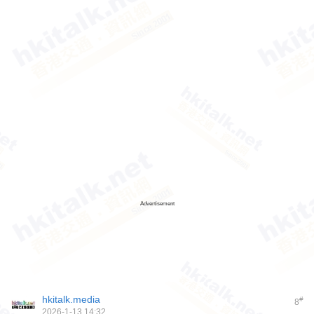
Advertisement
hkitalk.media
#
8
2026-1-13 14:32